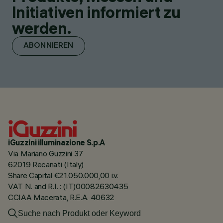
Initiativen informiert zu
werden.
ABONNIEREN
iGuzzini illuminazione S.p.A
Via Mariano Guzzini 37
62019 Recanati (Italy)
Share Capital €21.050.000,00 i.v.
VAT N. and R.I. : (IT)00082630435
CCIAA Macerata, R.E.A. 40632