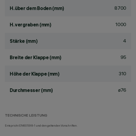
8700
H. über dem Boden (mm)
1000
H. vergraben (mm)
4
Stärke (mm)
95
Breite der Klappe (mm)
310
Höhe der Klappe (mm)
ø76
Durchmesser (mm)
TECHNISCHE LEISTUNG
Entspricht EN60598-1 und den geltenden Vorschriften.