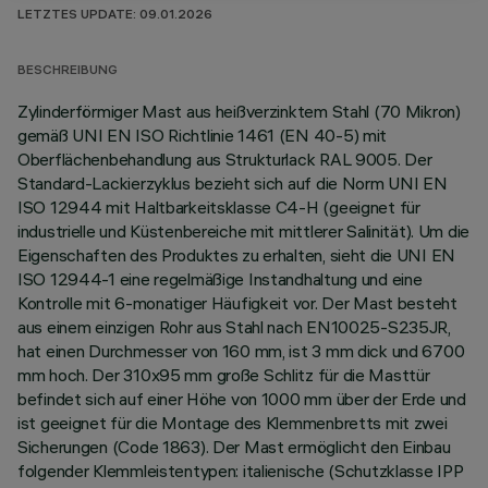
LETZTES UPDATE: 09.01.2026
BESCHREIBUNG
Zylinderförmiger Mast aus heißverzinktem Stahl (70 Mikron)
gemäß UNI EN ISO Richtlinie 1461 (EN 40-5) mit
Oberflächenbehandlung aus Strukturlack RAL 9005. Der
Standard-Lackierzyklus bezieht sich auf die Norm UNI EN
ISO 12944 mit Haltbarkeitsklasse C4-H (geeignet für
industrielle und Küstenbereiche mit mittlerer Salinität). Um die
Eigenschaften des Produktes zu erhalten, sieht die UNI EN
ISO 12944-1 eine regelmäßige Instandhaltung und eine
Kontrolle mit 6-monatiger Häufigkeit vor. Der Mast besteht
aus einem einzigen Rohr aus Stahl nach EN10025-S235JR,
hat einen Durchmesser von 160 mm, ist 3 mm dick und 6700
mm hoch. Der 310x95 mm große Schlitz für die Masttür
befindet sich auf einer Höhe von 1000 mm über der Erde und
ist geeignet für die Montage des Klemmenbretts mit zwei
Sicherungen (Code 1863). Der Mast ermöglicht den Einbau
folgender Klemmleistentypen: italienische (Schutzklasse IPP