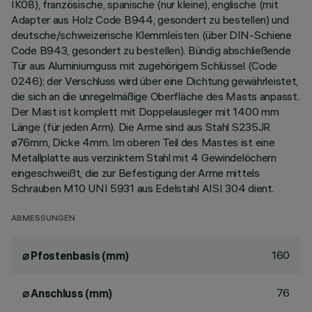
IK08), französische, spanische (nur kleine), englische (mit
Adapter aus Holz Code B944, gesondert zu bestellen) und
deutsche/schweizerische Klemmleisten (über DIN-Schiene
Code B943, gesondert zu bestellen). Bündig abschließende
Tür aus Aluminiumguss mit zugehörigem Schlüssel (Code
0246); der Verschluss wird über eine Dichtung gewährleistet,
die sich an die unregelmäßige Oberfläche des Masts anpasst.
Der Mast ist komplett mit Doppelausleger mit 1400 mm
Länge (für jeden Arm). Die Arme sind aus Stahl S235JR
ø76mm, Dicke 4mm. Im oberen Teil des Mastes ist eine
Metallplatte aus verzinktem Stahl mit 4 Gewindelöchern
eingeschweißt, die zur Befestigung der Arme mittels
Schrauben M10 UNI 5931 aus Edelstahl AISI 304 dient.
ABMESSUNGEN
160
⌀ Pfostenbasis (mm)
76
⌀ Anschluss (mm)