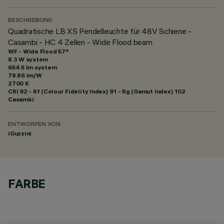
BESCHREIBUNG
Quadratische LB XS Pendelleuchte für 48V Schiene -
Casambi - HC 4 Zellen - Wide Flood beam
WF - Wide Flood 57°
8.3 W system
654.5 lm system
78.86 lm/W
2700 K
CRI
92
- Rf (Colour Fidelity Index) 91 - Rg (Gamut Index) 102
Casambi
ENTWORFEN VON
iGuzzini
FARBE