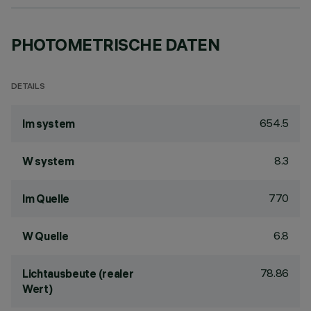
PHOTOMETRISCHE DATEN
DETAILS
654.5
lm system
8.3
W system
770
lm Quelle
6.8
W Quelle
78.86
Lichtausbeute (realer
Wert)