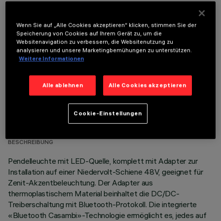
Wenn Sie auf „Alle Cookies akzeptieren“ klicken, stimmen Sie der
OPTIONALE KOMPONENTEN
Speicherung von Cookies auf Ihrem Gerät zu, um die
Websitenavigation zu verbessern, die Websitenutzung zu
analysieren und unsere Marketingbemühungen zu unterstützen.
Weitere Informationen
Alle ablehnen
Alle Cookies akzeptieren
TECHNISCHE DATEN
Cookie-Einstellungen
LETZTES UPDATE: 07.08.2026
BESCHREIBUNG
Pendelleuchte mit LED-Quelle, komplett mit Adapter zur
Installation auf einer Niedervolt-Schiene 48V, geeignet für
Zenit-Akzentbeleuchtung. Der Adapter aus
thermoplastischem Material beinhaltet die DC/DC-
Treiberschaltung mit Bluetooth-Protokoll. Die integrierte
«Bluetooth Casambi»-Technologie ermöglicht es, jedes auf