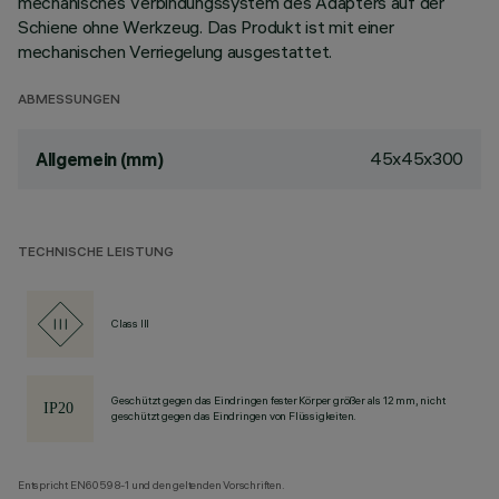
mechanisches Verbindungssystem des Adapters auf der
Schiene ohne Werkzeug. Das Produkt ist mit einer
mechanischen Verriegelung ausgestattet.
ABMESSUNGEN
45x45x300
Allgemein (mm)
TECHNISCHE LEISTUNG
Class III
Geschützt gegen das Eindringen fester Körper größer als 12 mm, nicht
geschützt gegen das Eindringen von Flüssigkeiten.
Entspricht EN60598-1 und den geltenden Vorschriften.