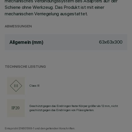
mechanisches Verbindungssystem des Adapters auf der
Schiene ohne Werkzeug. Das Produkt ist mit einer
mechanischen Verriegelung ausgestattet.
ABMESSUNGEN
63x63x300
Allgemein (mm)
TECHNISCHE LEISTUNG
Class III
Geschützt gegen das Eindringen fester Körper größer als 12 mm, nicht
geschützt gegen das Eindringen von Flüssigkeiten.
Entspricht EN60598-1 und den geltenden Vorschriften.