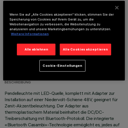
Wenn Sie auf „Alle Cookies akzeptieren“ klicken, stimmen Sie der
OPTIONALE KOMPONENTEN
Speicherung von Cookies auf Ihrem Gerät zu, um die
Websitenavigation zu verbessern, die Websitenutzung zu
analysieren und unsere Marketingbemühungen zu unterstützen.
Weitere Informationen
Alle ablehnen
Alle Cookies akzeptieren
TECHNISCHE DATEN
Cookie-Einstellungen
LETZTES UPDATE: 03.08.2026
BESCHREIBUNG
Pendelleuchte mit LED-Quelle, komplett mit Adapter zur
Installation auf einer Niedervolt-Schiene 48V, geeignet für
Zenit-Akzentbeleuchtung. Der Adapter aus
thermoplastischem Material beinhaltet die DC/DC-
Treiberschaltung mit Bluetooth-Protokoll. Die integrierte
«Bluetooth Casambi»-Technologie ermöglicht es, jedes auf