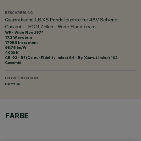
BESCHREIBUNG
Quadratische LB XS Pendelleuchte für 48V Schiene -
Casambi - HC 9 Zellen - Wide Flood beam
WF - Wide Flood 57°
17.3 W system
1708.5 lm system
98.76 lm/W
4000 K
CRI
92
- Rf (Colour Fidelity Index) 94 - Rg (Gamut Index) 102
Casambi
ENTWORFEN VON
iGuzzini
FARBE