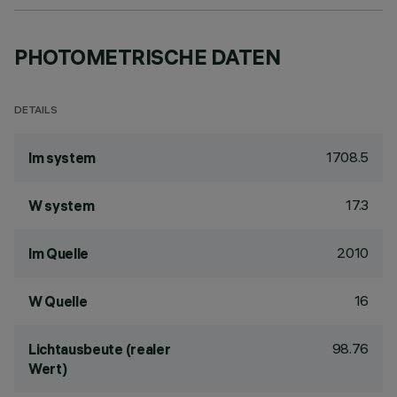
PHOTOMETRISCHE DATEN
DETAILS
1708.5
lm system
17.3
W system
2010
lm Quelle
16
W Quelle
98.76
Lichtausbeute (realer
Wert)