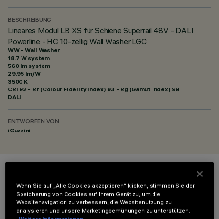
BESCHREIBUNG
Lineares Modul LB XS für Schiene Superrail 48V - DALI
Powerline - HC 10-zellig Wall Washer LGC
WW - Wall Washer
18.7 W system
560 lm system
29.95 lm/W
3500 K
CRI
92
- Rf (Colour Fidelity Index) 93 - Rg (Gamut Index) 99
DALI
ENTWORFEN VON
iGuzzini
FARBE
Wenn Sie auf „Alle Cookies akzeptieren“ klicken, stimmen Sie der
Speicherung von Cookies auf Ihrem Gerät zu, um die
Websitenavigation zu verbessern, die Websitenutzung zu
analysieren und unsere Marketingbemühungen zu unterstützen.