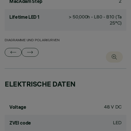
2
MacAdam Step
> 50,000h - L80 - B10 (Ta
Lifetime LED 1
25°C)
DIAGRAMME UND POLARKURVEN
ELEKTRISCHE DATEN
48 V DC
Voltage
LED
ZVEI code