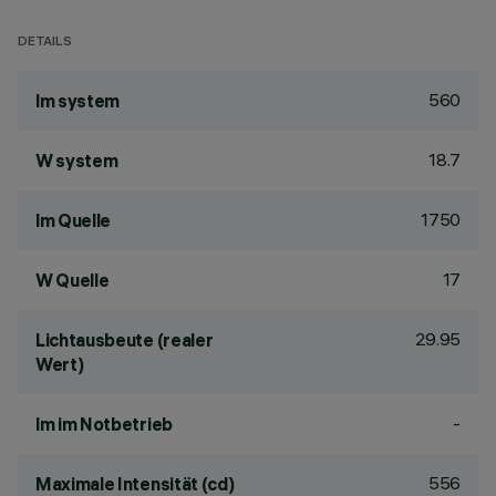
DETAILS
560
lm system
18.7
W system
1750
lm Quelle
17
W Quelle
29.95
Lichtausbeute (realer
Wert)
-
lm im Notbetrieb
556
Maximale Intensität (cd)