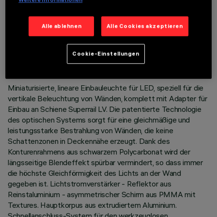
Weitere Informationen
Alle ablehnen
Alle Cookies akzeptieren
TECHNISCHE DATEN
LETZTES UPDATE: 18.06.2026
Cookie-Einstellungen
BESCHREIBUNG
Miniaturisierte, lineare Einbauleuchte für LED, speziell für die
vertikale Beleuchtung von Wänden, komplett mit Adapter für
Einbau an Schiene Superrail LV. Die patentierte Technologie
des optischen Systems sorgt für eine gleichmäßige und
leistungsstarke Bestrahlung von Wänden, die keine
Schattenzonen in Deckennähe erzeugt. Dank des
Konturenrahmens aus schwarzem Polycarbonat wird der
längsseitige Blendeffekt spürbar vermindert, so dass immer
die höchste Gleichförmigkeit des Lichts an der Wand
gegeben ist. Lichtstromverstärker - Reflektor aus
Reinstaluminium - asymmetrischer Schirm aus PMMA mit
Textures. Hauptkorpus aus extrudiertem Aluminium.
Schnellanschluss-System für den werkzeuglosen