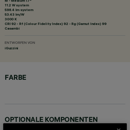
M - Medium 17°
11.2 W system
598.4 lm system
53.43 lm/W
3000 K
CRI
92
- Rf (Colour Fidelity Index) 92 - Rg (Gamut Index) 99
Casambi
ENTWORFEN VON
iGuzzini
FARBE
OPTIONALE KOMPONENTEN