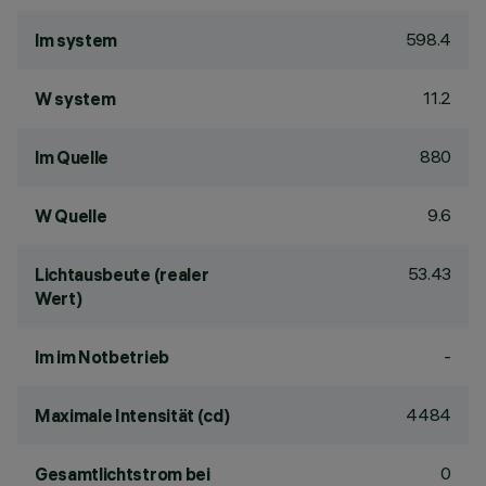
598.4
lm system
11.2
W system
880
lm Quelle
9.6
W Quelle
53.43
Lichtausbeute (realer
Wert)
-
lm im Notbetrieb
4484
Maximale Intensität (cd)
0
Gesamtlichtstrom bei