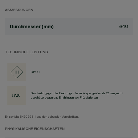
ABMESSUNGEN
ø40
Durchmesser (mm)
TECHNISCHE LEISTUNG
Class III
Geschützt gegen das Eindringen fester Körper größer als 12 mm, nicht
geschützt gegen das Eindringen von Flüssigkeiten.
Entspricht EN60598-1 und den geltenden Vorschriften.
PHYSIKALISCHE EIGENSCHAFTEN