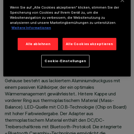
Wenn Sie auf „Alle Cookies akzeptieren“ klicken, stimmen Sie der
Speicherung von Cookies auf Ihrem Gerät zu, um die
Websitenavigation zu verbessern, die Websitenutzung zu
analysieren und unsere Marketingbemühungen zu unterstützen.
Weitere Informationen
TECHNISCHE DATEN
LETZTES UPDATE: 05.08.2026
Alle ablehnen
Alle Cookies akzeptieren
BESCHREIBUNG
Cookie-Einstellungen
Kompakter Projektor komplett mit Adapter für die
Installation auf einer Niederspannungs-Schiene (48V). Das
Gehäuse besteht aus lackiertem Aluminiumdruckguss mit
einem passiven Kühlkörper, der ein optimales
Wärmemanagement gewährleistet.. Hintere Kappe und
vorderer Ring aus thermoplastischem Material (Mass-
Balance). LED-Quelle mit C.O.B-Technologie (Chip on Board)
mit hoher Farbwiedergabe. Der Adapter aus
thermoplastischem Material enthält den DC/DC-
Treiberschaltkreis mit Bluetooth-Protokoll. Die integrierte
«Bluetooth Casambi»-Technologie ermöglicht die