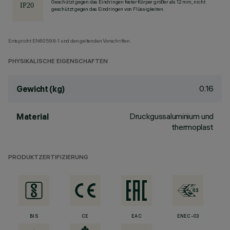
Geschützt gegen das Eindringen fester Körper größer als 12 mm, nicht
geschützt gegen das Eindringen von Flüssigkeiten.
Entspricht EN60598-1 und den geltenden Vorschriften.
PHYSIKALISCHE EIGENSCHAFTEN
0.16
Gewicht (kg)
Druckgussaluminium und
Material
thermoplast
PRODUKTZERTIFIZIERUNG
BIS
CE
EAC
ENEC-03