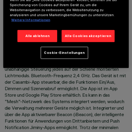
LETZTES UPDATE: 03.08.2026
Speicherung von Cookies auf Ihrem Gerät zu, um die
Websitenavigation zu verbessern, die Websitenutzung zu
analysieren und unsere Marketingbemühungen zu unterstützen.
BESCHREIBUNG
Weitere Informationen
Festes lineares Modul mit 5 optischen Elementen, komplett
mit Adapter zur Installation auf einer 48V-
Alle ablehnen
Alle Cookies akzeptieren
Niederspannungsschiene. Der Adapter aus
thermoplastischem Material enthält die DC/DC-
Cookie-Einstellungen
Treiberschaltung mit Bluetooth-Protokoll. Die integrierte
«Bluetooth Casambi»-Technologie ermöglicht die
unabhängige Steuerung jedes auf der Schiene montierten
Lichtmoduls. Bluetooth-Frequenz 2,4 GHz. Das Gerät ist mit
der Casambi-App steuerbar, die die Funktionen Ein/Aus,
Dimmen und Szenenabruf ermöglicht. Die App ist im App
Store und Google Play Store erhältlich. Es kann in das
"Mesh"-Netzwerk des Systems integriert werden, wodurch
die Verwaltung mehrerer Geräte möglich ist. Integrierter und
über die App aktivierbarer Beacon (iBeacon), der intelligente
Funktionen für Anwendungen von Drittanbietern und Push
Notification Jiminy-Apps ermöglicht. Trotz der minimalen