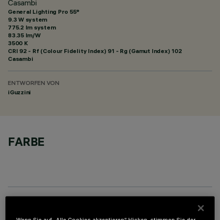
Casambi
General Lighting Pro 55°
9.3 W system
775.2 lm system
83.35 lm/W
3500 K
CRI
92
- Rf (Colour Fidelity Index) 91 - Rg (Gamut Index) 102
Casambi
ENTWORFEN VON
iGuzzini
FARBE
TECHNISCHE DATEN
Wenn Sie auf „Alle Cookies akzeptieren“ klicken, stimmen Sie der