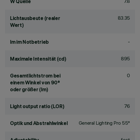
7.8
W Quelle
83.35
Lichtausbeute (realer
Wert)
-
lm im Notbetrieb
895
Maximale Intensität (cd)
0
Gesamtlichtstrom bei
einem Winkel von 90°
oder größer (lm)
76
Light output ratio (LOR)
General Lighting Pro 55°
Optik und Abstrahlwinkel
fest