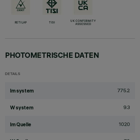
UK CONFORMITY
RETILAP
TISI
ASSESSED
PHOTOMETRISCHE DATEN
DETAILS
775.2
lm system
9.3
W system
1020
lm Quelle