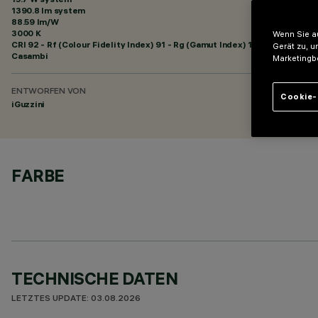
1390.8 lm system
88.59 lm/W
3000 K
Wenn Sie au
CRI
92
- Rf (Colour Fidelity Index) 91 - Rg (Gamut Index) 102
Gerät zu, u
Casambi
Marketingb
ENTWORFEN VON
Cookie-
iGuzzini
FARBE
TECHNISCHE DATEN
LETZTES UPDATE: 03.08.2026