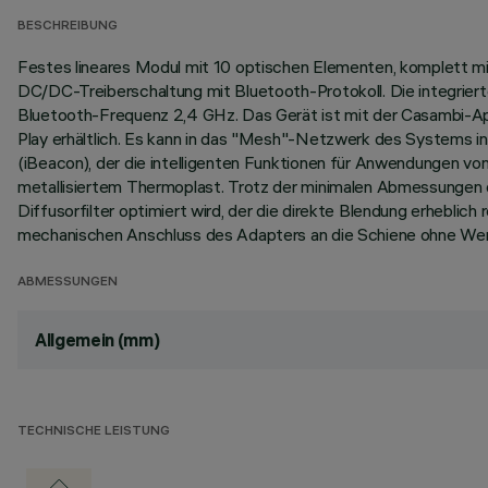
BESCHREIBUNG
Festes lineares Modul mit 10 optischen Elementen, komplett mi
DC/DC-Treiberschaltung mit Bluetooth-Protokoll. Die integrier
Bluetooth-Frequenz 2,4 GHz. Das Gerät ist mit der Casambi-App
Play erhältlich. Es kann in das "Mesh"-Netzwerk des Systems in
(iBeacon), der die intelligenten Funktionen für Anwendungen von
metallisiertem Thermoplast. Trotz der minimalen Abmessungen d
Diffusorfilter optimiert wird, der die direkte Blendung erhebli
mechanischen Anschluss des Adapters an die Schiene ohne We
ABMESSUNGEN
Allgemein (mm)
TECHNISCHE LEISTUNG