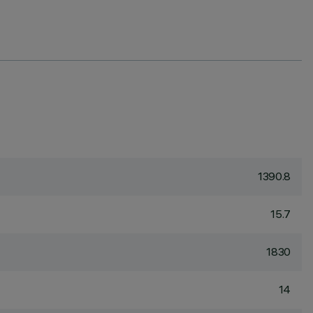
1390.8
15.7
1830
14