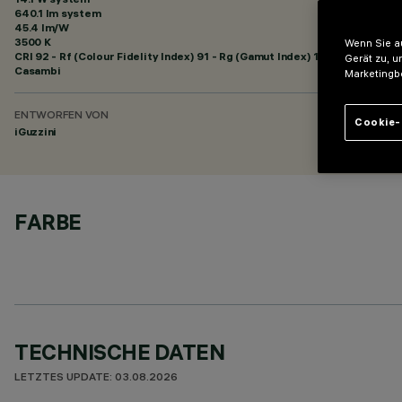
640.1 lm system
45.4 lm/W
3500 K
Wenn Sie au
CRI
92
- Rf (Colour Fidelity Index) 91 - Rg (Gamut Index) 102
Gerät zu, u
Casambi
Marketingb
ENTWORFEN VON
Cookie-
iGuzzini
FARBE
TECHNISCHE DATEN
LETZTES UPDATE: 03.08.2026