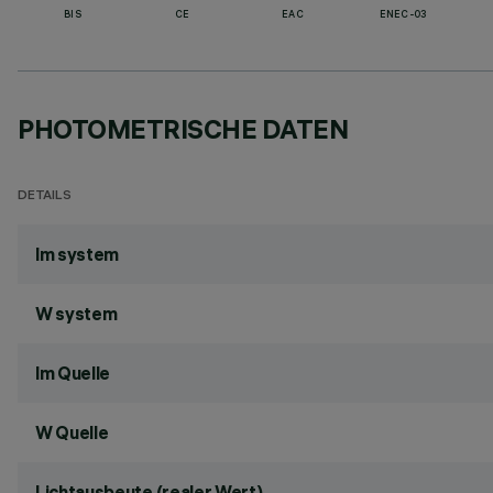
BIS
CE
EAC
ENEC-03
PHOTOMETRISCHE DATEN
DETAILS
lm system
W system
lm Quelle
W Quelle
Lichtausbeute (realer Wert)