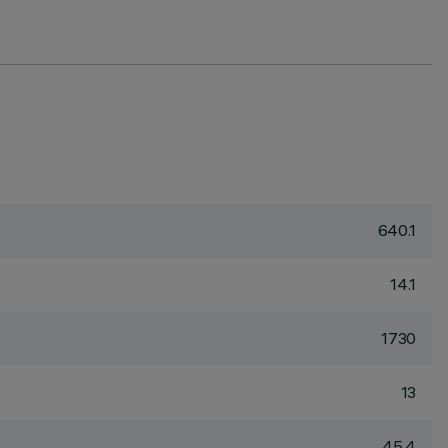
640.1
14.1
1730
13
45.4