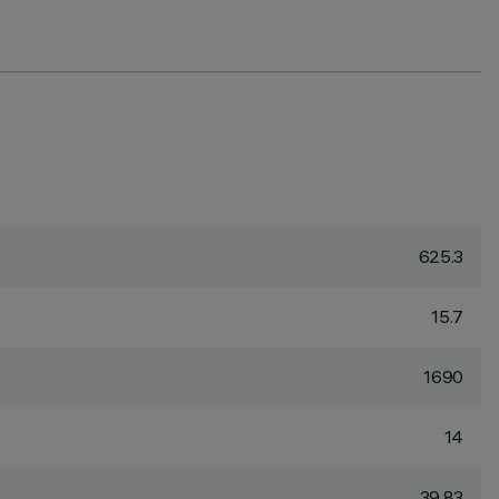
625.3
15.7
1690
14
39.83