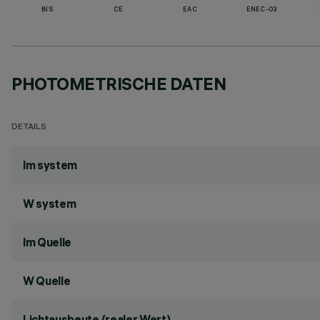
BIS
CE
EAC
ENEC-03
PHOTOMETRISCHE DATEN
DETAILS
lm system
W system
lm Quelle
W Quelle
Lichtausbeute (realer Wert)