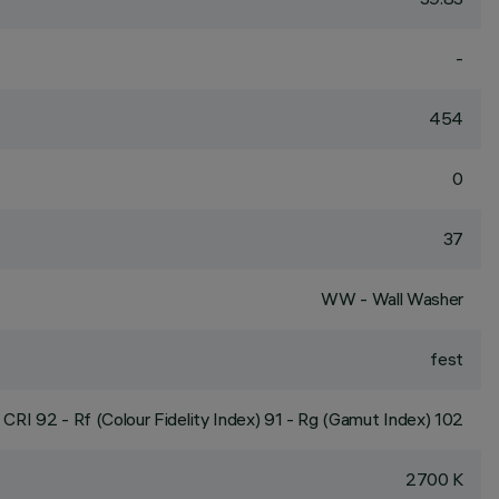
-
454
0
37
WW - Wall Washer
fest
CRI
92
- Rf (Colour Fidelity Index) 91 - Rg (Gamut Index) 102
2700 K