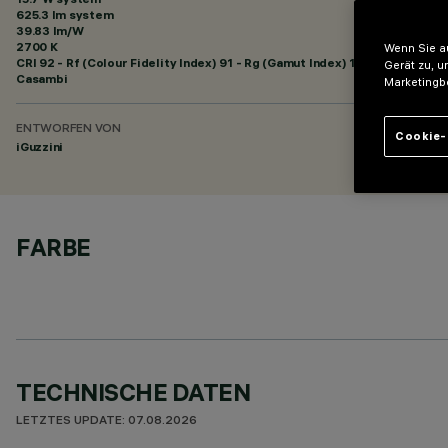
625.3 lm system
39.83 lm/W
2700 K
Wenn Sie au
CRI
92
- Rf (Colour Fidelity Index) 91 - Rg (Gamut Index) 102
Gerät zu, u
Casambi
Marketingb
ENTWORFEN VON
Cookie-
iGuzzini
FARBE
TECHNISCHE DATEN
LETZTES UPDATE: 07.08.2026