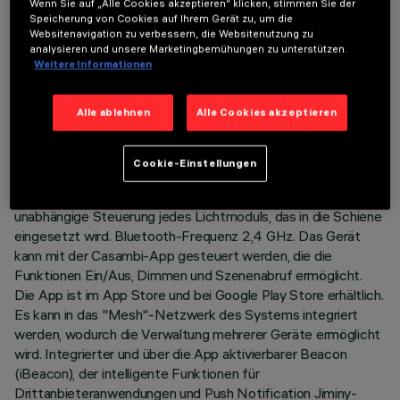
Wenn Sie auf „Alle Cookies akzeptieren“ klicken, stimmen Sie der
TECHNISCHE DATEN
Speicherung von Cookies auf Ihrem Gerät zu, um die
Websitenavigation zu verbessern, die Websitenutzung zu
LETZTES UPDATE: 07.08.2026
analysieren und unsere Marketingbemühungen zu unterstützen.
Weitere Informationen
BESCHREIBUNG
Alle ablehnen
Alle Cookies akzeptieren
Festes lineares Modul mit 5 optischen Elementen, komplett
mit Adapter für die Installation auf Superrail LV-Schienen. Der
Adapter aus thermoplastischem Material enthält die DC/DC-
Cookie-Einstellungen
Treiberschaltung mit Bluetooth-Protokoll. Die integrierte
«Bluetooth Casambi»-Technologie ermöglicht die
unabhängige Steuerung jedes Lichtmoduls, das in die Schiene
eingesetzt wird. Bluetooth-Frequenz 2,4 GHz. Das Gerät
kann mit der Casambi-App gesteuert werden, die die
Funktionen Ein/Aus, Dimmen und Szenenabruf ermöglicht.
Die App ist im App Store und bei Google Play Store erhältlich.
Es kann in das "Mesh"-Netzwerk des Systems integriert
werden, wodurch die Verwaltung mehrerer Geräte ermöglicht
wird. Integrierter und über die App aktivierbarer Beacon
(iBeacon), der intelligente Funktionen für
Drittanbieteranwendungen und Push Notification Jiminy-