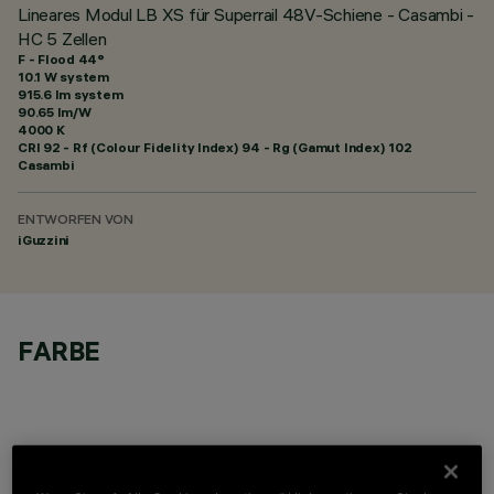
Lineares Modul LB XS für Superrail 48V-Schiene - Casambi -
HC 5 Zellen
F - Flood 44°
10.1 W system
915.6 lm system
90.65 lm/W
4000 K
CRI
92
- Rf (Colour Fidelity Index) 94 - Rg (Gamut Index) 102
Casambi
ENTWORFEN VON
iGuzzini
FARBE