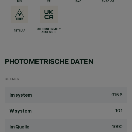
BIS
CE
EAC
ENEC-03
UK CONFORMITY
RETILAP
ASSESSED
PHOTOMETRISCHE DATEN
DETAILS
915.6
lm system
10.1
W system
1090
lm Quelle