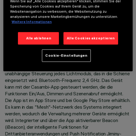
Wenn Sie auf „Alle Cookies akzeptieren“ klicken, stimmen Sie der
TECHNISCHE DATEN
Speicherung von Cookies auf Ihrem Gerät zu, um die
Websitenavigation zu verbessern, die Websitenutzung zu
LETZTES UPDATE: 07.08.2026
analysieren und unsere Marketingbemühungen zu unterstützen.
Weitere Informationen
BESCHREIBUNG
Alle ablehnen
Alle Cookies akzeptieren
Festes lineares Modul mit 5 optischen Elementen, komplett
mit Adapter für die Installation auf Superrail LV-Schienen. Der
Adapter aus thermoplastischem Material enthält die DC/DC-
Cookie-Einstellungen
Treiberschaltung mit Bluetooth-Protokoll. Die integrierte
«Bluetooth Casambi»-Technologie ermöglicht die
unabhängige Steuerung jedes Lichtmoduls, das in die Schiene
eingesetzt wird. Bluetooth-Frequenz 2,4 GHz. Das Gerät
kann mit der Casambi-App gesteuert werden, die die
Funktionen Ein/Aus, Dimmen und Szenenabruf ermöglicht.
Die App ist im App Store und bei Google Play Store erhältlich.
Es kann in das "Mesh"-Netzwerk des Systems integriert
werden, wodurch die Verwaltung mehrerer Geräte ermöglicht
wird. Integrierter und über die App aktivierbarer Beacon
(iBeacon), der intelligente Funktionen für
Drittanbieteranwendungen und Push Notification Jiminy-