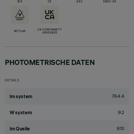
BIS
CE
EAC
ENEC-03
UK CONFORMITY
RETILAP
ASSESSED
PHOTOMETRISCHE DATEN
DETAILS
764.4
lm system
9.2
W system
910
lm Quelle