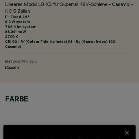
Lineares Modul LB XS für Superrail 48V-Schiene - Casambi -
HC 5 Zellen
F - Flood 44°
9.2 W system
764.4 lm system
83.09 lm/W
2700 K
CRI
92
- Rf (Colour Fidelity Index) 91 - Rg (Gamut Index) 102
Casambi
ENTWORFEN VON
iGuzzini
FARBE