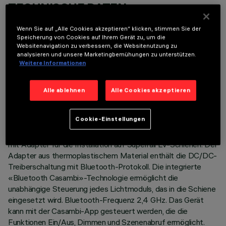
TECHNISCHE DATEN
LETZTES UPDATE: 04.08.2026
Wenn Sie auf „Alle Cookies akzeptieren“ klicken, stimmen Sie der
Speicherung von Cookies auf Ihrem Gerät zu, um die
Websitenavigation zu verbessern, die Websitenutzung zu
BESCHREIBUNG
analysieren und unsere Marketingbemühungen zu unterstützen.
Weitere Informationen
Festes lineares Modul mit 5 optischen Elementen mit
reduziertem Lichtstrom, speziell für den Anschluss in einer
durchgehenden Reihe mit den anderen vorbereiteten
Alle ablehnen
Alle Cookies akzeptieren
Modulen (High Contrast Low Output mit 5 und/oder 10
Zellen). Möglichkeit des kontinuierlichen Kontakts mit
Cookie-Einstellungen
Lichtleisten (LED-Stick). Die Kombination mit den übrigen
Modulen mit Standardlichtstrom ist nicht zulässig. Komplett
mit Adapter für die Installation auf Superrail LV-Schienen. Der
Adapter aus thermoplastischem Material enthält die DC/DC-
Treiberschaltung mit Bluetooth-Protokoll. Die integrierte
«Bluetooth Casambi»-Technologie ermöglicht die
unabhängige Steuerung jedes Lichtmoduls, das in die Schiene
eingesetzt wird. Bluetooth-Frequenz 2,4 GHz. Das Gerät
kann mit der Casambi-App gesteuert werden, die die
Funktionen Ein/Aus, Dimmen und Szenenabruf ermöglicht.