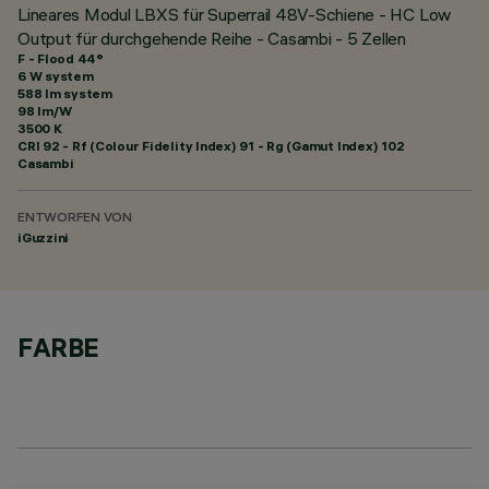
Lineares Modul LBXS für Superrail 48V-Schiene - HC Low
Output für durchgehende Reihe - Casambi - 5 Zellen
F - Flood 44°
6 W system
588 lm system
98 lm/W
3500 K
CRI
92
- Rf (Colour Fidelity Index) 91 - Rg (Gamut Index) 102
Casambi
ENTWORFEN VON
iGuzzini
FARBE