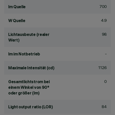
700
lm Quelle
4.9
W Quelle
98
Lichtausbeute (realer
Wert)
-
lm im Notbetrieb
1126
Maximale Intensität (cd)
0
Gesamtlichtstrom bei
einem Winkel von 90°
oder größer (lm)
84
Light output ratio (LOR)