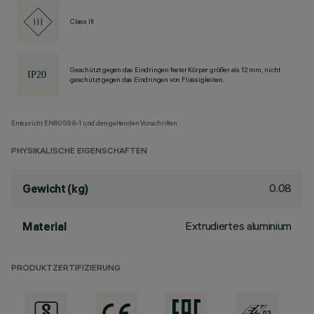
Class III
Geschützt gegen das Eindringen fester Körper größer als 12 mm, nicht
geschützt gegen das Eindringen von Flüssigkeiten.
Entspricht EN60598-1 und den geltenden Vorschriften.
PHYSIKALISCHE EIGENSCHAFTEN
0.08
Gewicht (kg)
Extrudiertes aluminium
Material
PRODUKTZERTIFIZIERUNG