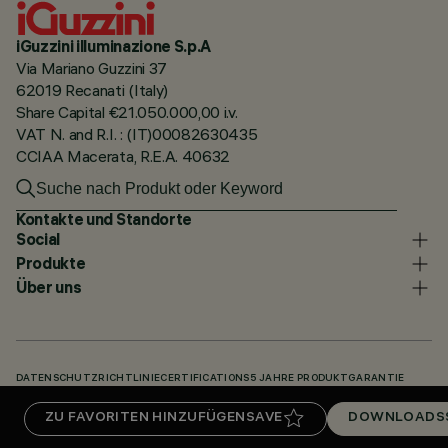
iGuzzini illuminazione S.p.A
Via Mariano Guzzini 37
62019 Recanati (Italy)
Share Capital €21.050.000,00 i.v.
VAT N. and R.I. : (IT)00082630435
CCIAA Macerata, R.E.A. 40632
Kontakte und Standorte
Social
Produkte
Über uns
DATENSCHUTZRICHTLINIE
CERTIFICATIONS
5 JAHRE PRODUKTGARANTIE
HINWEISGEBERSYSTEM
COOKIE POLICY
ACCESSIBILITY STATEMENT
ZU FAVORITEN HINZUFÜGEN
SAVE
DOWNLOADS
UNSERE CODES
KNOWLEDGE BASE (LOGIN REQUIRED)
DOWNLOADS