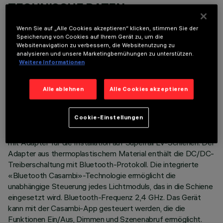
TECHNISCHE DATEN
LETZTES UPDATE: 07.08.2026
Wenn Sie auf „Alle Cookies akzeptieren“ klicken, stimmen Sie der
Speicherung von Cookies auf Ihrem Gerät zu, um die
Websitenavigation zu verbessern, die Websitenutzung zu
BESCHREIBUNG
analysieren und unsere Marketingbemühungen zu unterstützen.
Weitere Informationen
Festes lineares Modul mit 10 optischen Elementen mit
reduziertem Lichtstrom, speziell für den Anschluss in einer
durchgehenden Reihe mit den anderen vorbereiteten
Alle ablehnen
Alle Cookies akzeptieren
Modulen (High Contrast Low Output mit 5 und/oder 10
Zellen). Möglichkeit des kontinuierlichen Kontakts mit
Cookie-Einstellungen
Lichtleisten (LED-Stick). Die Kombination mit den übrigen
Modulen mit Standardlichtstrom ist nicht zulässig. Komplett
mit Adapter für die Installation auf Superrail LV-Schienen. Der
Adapter aus thermoplastischem Material enthält die DC/DC-
Treiberschaltung mit Bluetooth-Protokoll. Die integrierte
«Bluetooth Casambi»-Technologie ermöglicht die
unabhängige Steuerung jedes Lichtmoduls, das in die Schiene
eingesetzt wird. Bluetooth-Frequenz 2,4 GHz. Das Gerät
kann mit der Casambi-App gesteuert werden, die die
Funktionen Ein/Aus, Dimmen und Szenenabruf ermöglicht.