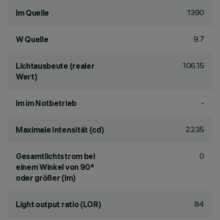
1390
lm Quelle
9.7
W Quelle
106.15
Lichtausbeute (realer
Wert)
-
lm im Notbetrieb
2235
Maximale Intensität (cd)
0
Gesamtlichtstrom bei
einem Winkel von 90°
oder größer (lm)
84
Light output ratio (LOR)