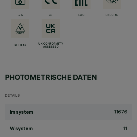
BIS
CE
EAC
ENEC-03
UK CONFORMITY
RETILAP
ASSESSED
PHOTOMETRISCHE DATEN
DETAILS
1167.6
lm system
11
W system