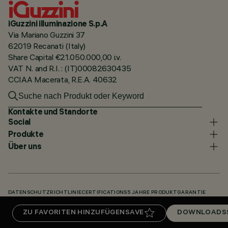
iGuzzini illuminazione S.p.A
Via Mariano Guzzini 37
62019 Recanati (Italy)
Share Capital €21.050.000,00 i.v.
VAT N. and R.I. : (IT)00082630435
CCIAA Macerata, R.E.A. 40632
Kontakte und Standorte
Social
Produkte
Über uns
DATENSCHUTZRICHTLINIE
CERTIFICATIONS
5 JAHRE PRODUKTGARANTIE
HINWEISGEBERSYSTEM
COOKIE POLICY
ACCESSIBILITY STATEMENT
ZU FAVORITEN HINZUFÜGEN
SAVE
DOWNLOADS
UNSERE CODES
KNOWLEDGE BASE (LOGIN REQUIRED)
DOWNLOADS