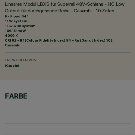
Lineares Modul LBXS für Superrail 48V-Schiene - HC Low
Output für durchgehende Reihe - Casambi - 10 Zellen
F - Flood 44°
11 W system
1167.6 lm system
106.15 lm/W
4000 K
CRI
92
- Rf (Colour Fidelity Index) 94 - Rg (Gamut Index) 102
Casambi
ENTWORFEN VON
iGuzzini
FARBE