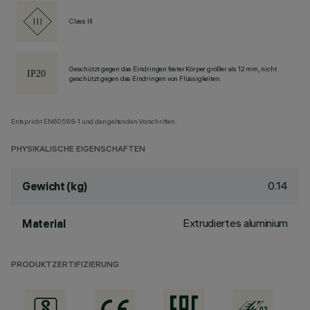
Class III
Geschützt gegen das Eindringen fester Körper größer als 12 mm, nicht
geschützt gegen das Eindringen von Flüssigkeiten.
Entspricht EN60598-1 und den geltenden Vorschriften.
PHYSIKALISCHE EIGENSCHAFTEN
0.14
Gewicht (kg)
Extrudiertes aluminium
Material
PRODUKTZERTIFIZIERUNG