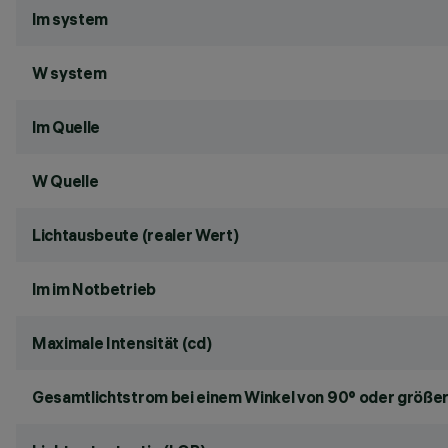
lm system
W system
lm Quelle
W Quelle
Lichtausbeute (realer Wert)
lm im Notbetrieb
Maximale Intensität (cd)
Gesamtlichtstrom bei einem Winkel von 90° oder größer