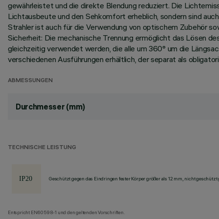
gewährleistet und die direkte Blendung reduziert. Die Lichtemis
Lichtausbeute und den Sehkomfort erheblich, sondern sind auch 
Strahler ist auch für die Verwendung von optischem Zubehör sowo
Sicherheit: Die mechanische Trennung ermöglicht das Lösen des Z
gleichzeitig verwendet werden, die alle um 360° um die Längsac
verschiedenen Ausführungen erhältlich, der separat als obligato
ABMESSUNGEN
Durchmesser (mm)
TECHNISCHE LEISTUNG
Geschützt gegen das Eindringen fester Körper größer als 12 mm, nicht geschützt
Entspricht EN60598-1 und den geltenden Vorschriften.