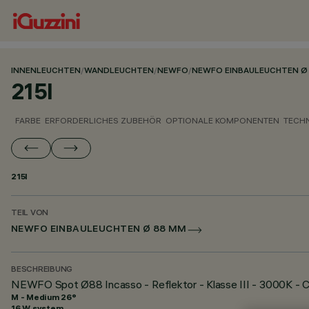
INNENLEUCHTEN
/
WANDLEUCHTEN
/
NEWFO
/
NEWFO EINBAULEUCHTEN Ø
215I
FARBE
ERFORDERLICHES ZUBEHÖR
OPTIONALE KOMPONENTEN
TECH
215I
TEIL VON
NEWFO EINBAULEUCHTEN Ø 88 MM
BESCHREIBUNG
NEWFO Spot Ø88 Incasso - Reflektor - Klasse III - 3000K -
M - Medium 26°
16 W system