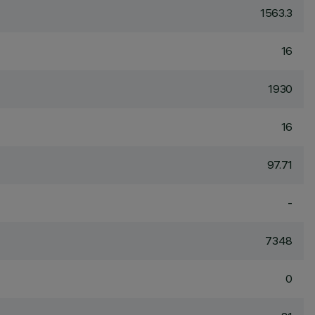
1563.3
16
1930
16
97.71
-
7348
0