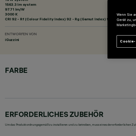
1563.3 lm system
97.71 lm/W
3000 K
Wenn Sie au
CRI
92
- Rf (Colour Fidelity Index) 92 - Rg (Gamut Index) 99
Gerät zu, u
Marketingb
ENTWORFEN VON
iGuzzini
Cookie-
FARBE
ERFORDERLICHES ZUBEHÖR
Um das Produkt ordnungsgemäß zu installieren und zu betreiben, muss eines der erforderlichen Zub