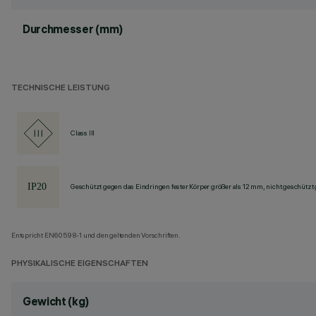
Durchmesser (mm)
TECHNISCHE LEISTUNG
Class III
Geschützt gegen das Eindringen fester Körper größer als 12 mm, nicht geschützt
Entspricht EN60598-1 und den geltenden Vorschriften.
PHYSIKALISCHE EIGENSCHAFTEN
Gewicht (kg)