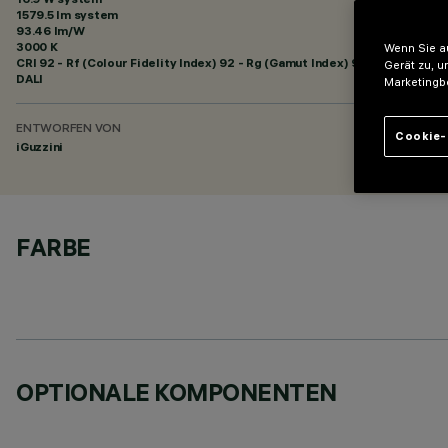
1579.5 lm system
93.46 lm/W
3000 K
Wenn Sie au
CRI
92
- Rf (Colour Fidelity Index) 92 - Rg (Gamut Index) 99
Gerät zu, u
DALI
Marketingb
ENTWORFEN VON
Cookie-
iGuzzini
FARBE
OPTIONALE KOMPONENTEN