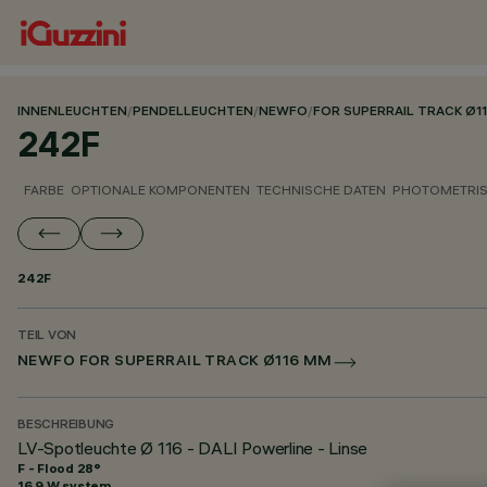
INNENLEUCHTEN
/
PENDELLEUCHTEN
/
NEWFO
/
FOR SUPERRAIL TRACK Ø1
242F
FARBE
OPTIONALE KOMPONENTEN
TECHNISCHE DATEN
PHOTOMETRIS
242F
TEIL VON
NEWFO FOR SUPERRAIL TRACK Ø116 MM
BESCHREIBUNG
LV-Spotleuchte Ø 116 - DALI Powerline - Linse
F - Flood 28°
16.9 W system