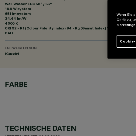
Wall Washer LGC 58° / 56°
18.9 W system
651 lm system
Wenn Sie au
34.44 lm/W
Gerät zu, u
4000 K
Marketingb
CRI
92
- Rf (Colour Fidelity Index) 94 - Rg (Gamut Index) 102
DALI
Cookie-
ENTWORFEN VON
iGuzzini
FARBE
TECHNISCHE DATEN