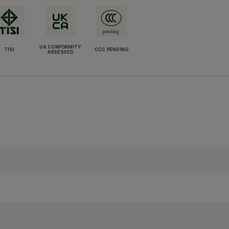
UK CONFORMITY
TISI
CCC PENDING
ASSESSED