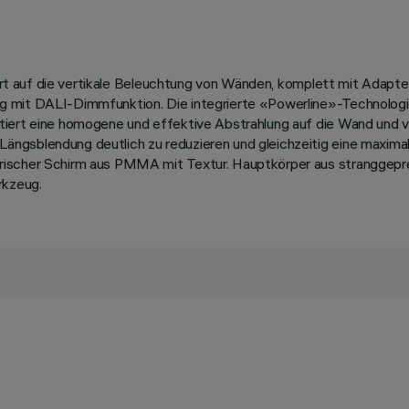
iert auf die vertikale Beleuchtung von Wänden, komplett mit Adapter
 mit DALI-Dimmfunktion. Die integrierte «Powerline»-Technologie
ntiert eine homogene und effektive Abstrahlung auf die Wand un
ngsblendung deutlich zu reduzieren und gleichzeitig eine maximal
rischer Schirm aus PMMA mit Textur. Hauptkörper aus stranggepre
rkzeug.