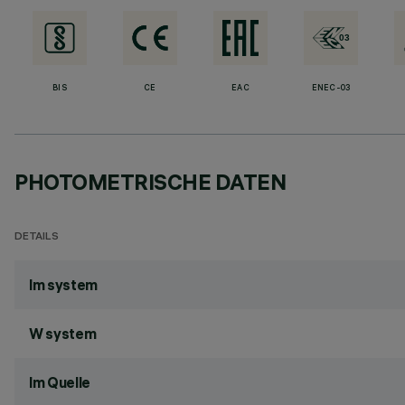
BIS
CE
EAC
ENEC-03
PHOTOMETRISCHE DATEN
DETAILS
lm system
W system
lm Quelle