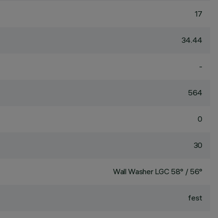
17
34.44
-
564
0
30
Wall Washer LGC 58° / 56°
fest