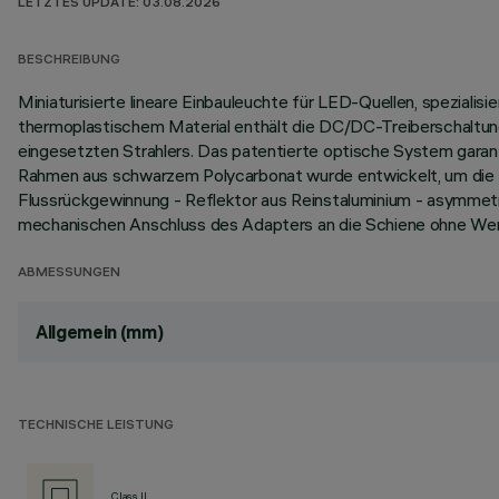
LETZTES UPDATE: 03.08.2026
BESCHREIBUNG
Miniaturisierte lineare Einbauleuchte für LED-Quellen, spezialis
thermoplastischem Material enthält die DC/DC-Treiberschaltung
eingesetzten Strahlers. Das patentierte optische System gara
Rahmen aus schwarzem Polycarbonat wurde entwickelt, um die Lä
Flussrückgewinnung - Reflektor aus Reinstaluminium - asymmet
mechanischen Anschluss des Adapters an die Schiene ohne We
ABMESSUNGEN
Allgemein (mm)
TECHNISCHE LEISTUNG
Class II