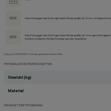
Geschützt gegen das Eindringen fester Körper größer als 12 mm, nicht geschützt
Geschützt gegen das Eindringen fester Körper größer als 1 mm, geschützt gegen
Auf dem sichtbaren Teil des Produkts nach der Installation
Entspricht EN60598-1 und den geltenden Vorschriften.
PHYSIKALISCHE EIGENSCHAFTEN
Gewicht (kg)
Material
PRODUKTZERTIFIZIERUNG