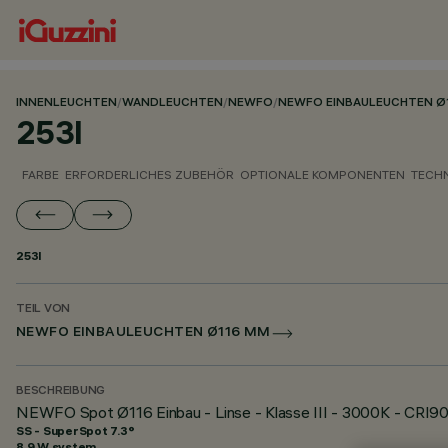
INNENLEUCHTEN
/
WANDLEUCHTEN
/
NEWFO
/
NEWFO EINBAULEUCHTEN Ø
253I
FARBE
ERFORDERLICHES ZUBEHÖR
OPTIONALE KOMPONENTEN
TECH
253I
TEIL VON
NEWFO EINBAULEUCHTEN Ø116 MM
BESCHREIBUNG
NEWFO Spot Ø116 Einbau - Linse - Klasse III - 3000K - CRI90
SS - SuperSpot 7.3°
8.9 W system