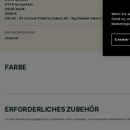
417.6 lm system
46.92 lm/W
3000 K
Wenn Sie au
CRI
92
- Rf (Colour Fidelity Index) 92 - Rg (Gamut Index) 99
Gerät zu, u
Marketingb
ENTWORFEN VON
iGuzzini
Cookie-
FARBE
ERFORDERLICHES ZUBEHÖR
Um das Produkt ordnungsgemäß zu installieren und zu betreiben, muss eines der erforderlichen Zub