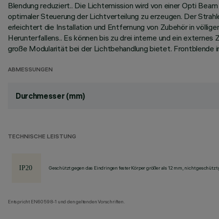
Blendung reduziert.. Die Lichtemission wird von einer Opti Bea
optimaler Steuerung der Lichtverteilung zu erzeugen. Der Str
erleichtert die Installation und Entfernung von Zubehör in völl
Herunterfallens.. Es können bis zu drei interne und ein externe
große Modularität bei der Lichtbehandlung bietet. Frontblende i
ABMESSUNGEN
Durchmesser (mm)
TECHNISCHE LEISTUNG
Geschützt gegen das Eindringen fester Körper größer als 12 mm, nicht geschützt
Entspricht EN60598-1 und den geltenden Vorschriften.