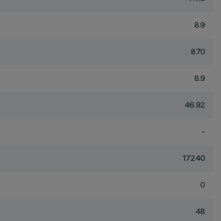
8.9
870
8.9
46.92
-
17240
0
48