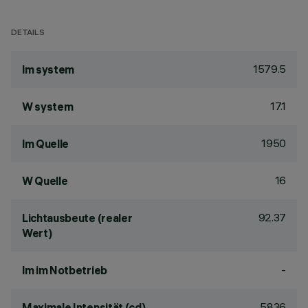
DETAILS
1579.5
lm system
17.1
W system
1950
lm Quelle
16
W Quelle
92.37
Lichtausbeute (realer
Wert)
-
lm im Notbetrieb
5836
Maximale Intensität (cd)