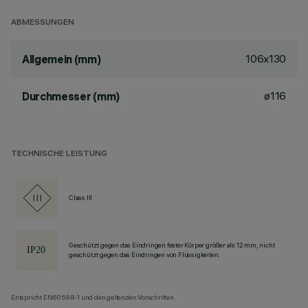
ABMESSUNGEN
106x130
Allgemein (mm)
ø116
Durchmesser (mm)
TECHNISCHE LEISTUNG
Class III
Geschützt gegen das Eindringen fester Körper größer als 12 mm, nicht
geschützt gegen das Eindringen von Flüssigkeiten.
Entspricht EN60598-1 und den geltenden Vorschriften.