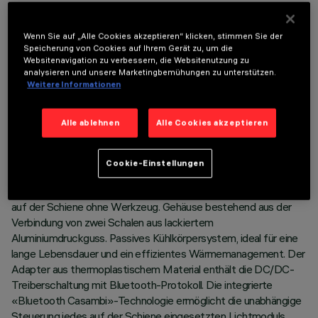
Wenn Sie auf „Alle Cookies akzeptieren“ klicken, stimmen Sie der
Speicherung von Cookies auf Ihrem Gerät zu, um die
Websitenavigation zu verbessern, die Websitenutzung zu
TECHNISCHE DATEN
analysieren und unsere Marketingbemühungen zu unterstützen.
Weitere Informationen
LETZTES UPDATE: 07.08.2026
Alle ablehnen
Alle Cookies akzeptieren
BESCHREIBUNG
Miniatur-Schwenkstrahler komplett mit Adapter zur Installation
Cookie-Einstellungen
auf einer 48V-Niedervoltschiene Superrail - Version mit
mechanischer Neigungsarretierung und Sicherheitsbefestigung
auf der Schiene ohne Werkzeug. Gehäuse bestehend aus der
Verbindung von zwei Schalen aus lackiertem
Aluminiumdruckguss. Passives Kühlkörpersystem, ideal für eine
lange Lebensdauer und ein effizientes Wärmemanagement. Der
Adapter aus thermoplastischem Material enthält die DC/DC-
Treiberschaltung mit Bluetooth-Protokoll. Die integrierte
«Bluetooth Casambi»-Technologie ermöglicht die unabhängige
Steuerung jedes auf der Schiene eingesetzten Lichtmoduls.