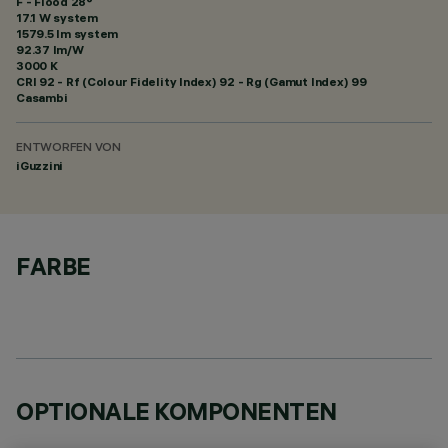
F - Flood 28°
17.1 W system
1579.5 lm system
92.37 lm/W
3000 K
CRI
92
- Rf (Colour Fidelity Index) 92 - Rg (Gamut Index) 99
Casambi
ENTWORFEN VON
iGuzzini
FARBE
OPTIONALE KOMPONENTEN