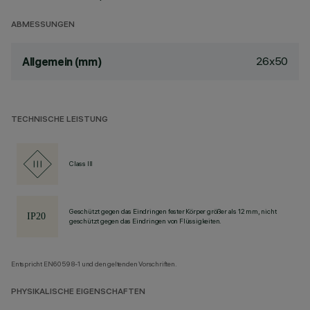
ABMESSUNGEN
26x50
Allgemein (mm)
TECHNISCHE LEISTUNG
Class III
Geschützt gegen das Eindringen fester Körper größer als 12 mm, nicht
geschützt gegen das Eindringen von Flüssigkeiten.
Entspricht EN60598-1 und den geltenden Vorschriften.
PHYSIKALISCHE EIGENSCHAFTEN