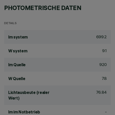
PHOTOMETRISCHE DATEN
DETAILS
699.2
lm system
9.1
W system
920
lm Quelle
7.8
W Quelle
76.84
Lichtausbeute (realer
Wert)
-
lm im Notbetrieb