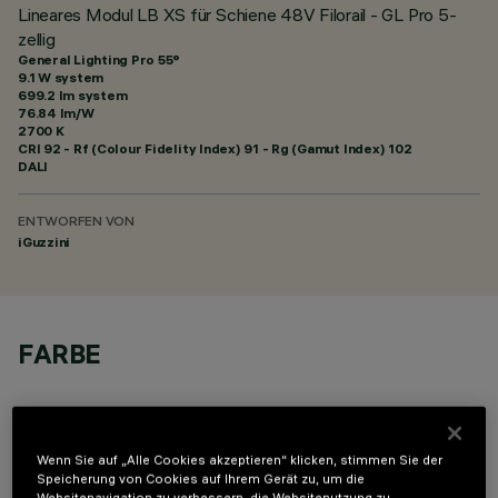
Lineares Modul LB XS für Schiene 48V Filorail - GL Pro 5-
zellig
General Lighting Pro 55°
9.1 W system
699.2 lm system
76.84 lm/W
2700 K
CRI
92
- Rf (Colour Fidelity Index) 91 - Rg (Gamut Index) 102
DALI
ENTWORFEN VON
iGuzzini
FARBE
Wenn Sie auf „Alle Cookies akzeptieren“ klicken, stimmen Sie der
Speicherung von Cookies auf Ihrem Gerät zu, um die
Websitenavigation zu verbessern, die Websitenutzung zu