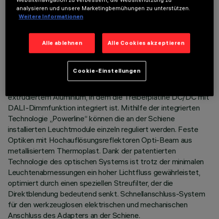
TECHNISCHE DATEN
analysieren und unsere Marketingbemühungen zu unterstützen.
Weitere Informationen
LETZTES UPDATE: 03.08.2026
Alle ablehnen
Alle Cookies akzeptieren
BESCHREIBUNG
Lineares Modul starr für 5 optische Elementen, komplett mit
Cookie-Einstellungen
Adapter für Einbau an Niedervolt-Schienensystem 48V
Filorail. Hauptkorpus und Wärmeableitungsaggregat aus
extrudiertem Aluminium, in dem die Treiberplatine DC/DC mit
DALI-Dimmfunktion integriert ist. Mithilfe der integrierten
Technologie „Powerline“ können die an der Schiene
installierten Leuchtmodule einzeln reguliert werden. Feste
Optiken mit Hochauflösungsreflektoren Opti-Beam aus
metallisiertem Thermoplast. Dank der patentierten
Technologie des optischen Systems ist trotz der minimalen
Leuchtenabmessungen ein hoher Lichtfluss gewährleistet,
optimiert durch einen speziellen Streufilter, der die
Direktblendung bedeutend senkt. Schnellanschluss-System
für den werkzeuglosen elektrischen und mechanischen
Anschluss des Adapters an der Schiene.