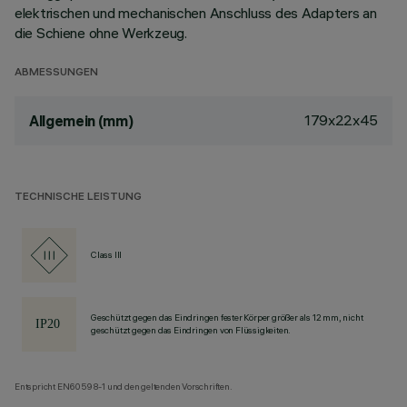
elektrischen und mechanischen Anschluss des Adapters an
die Schiene ohne Werkzeug.
ABMESSUNGEN
179x22x45
Allgemein (mm)
TECHNISCHE LEISTUNG
Class III
Geschützt gegen das Eindringen fester Körper größer als 12 mm, nicht
geschützt gegen das Eindringen von Flüssigkeiten.
Entspricht EN60598-1 und den geltenden Vorschriften.