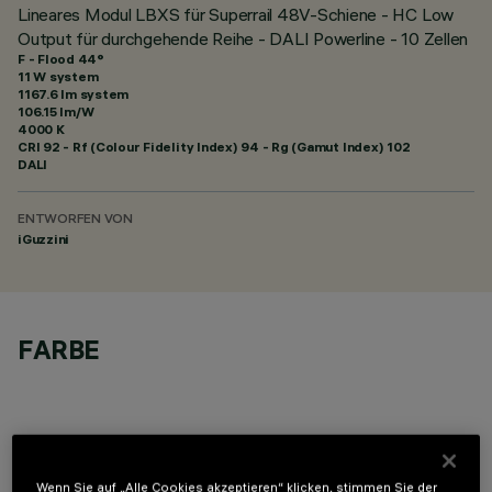
Lineares Modul LBXS für Superrail 48V-Schiene - HC Low
Output für durchgehende Reihe - DALI Powerline - 10 Zellen
F - Flood 44°
11 W system
1167.6 lm system
106.15 lm/W
4000 K
CRI
92
- Rf (Colour Fidelity Index) 94 - Rg (Gamut Index) 102
DALI
ENTWORFEN VON
iGuzzini
FARBE
Wenn Sie auf „Alle Cookies akzeptieren“ klicken, stimmen Sie der