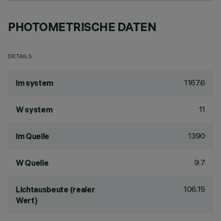
PHOTOMETRISCHE DATEN
DETAILS
1167.6
lm system
11
W system
1390
lm Quelle
9.7
W Quelle
106.15
Lichtausbeute (realer
Wert)