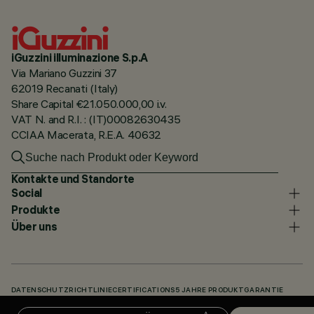
iGuzzini illuminazione S.p.A
Via Mariano Guzzini 37
62019 Recanati (Italy)
Share Capital €21.050.000,00 i.v.
VAT N. and R.I. : (IT)00082630435
CCIAA Macerata, R.E.A. 40632
Kontakte und Standorte
Social
Produkte
Über uns
DATENSCHUTZRICHTLINIE
CERTIFICATIONS
5 JAHRE PRODUKTGARANTIE
HINWEISGEBERSYSTEM
COOKIE POLICY
ACCESSIBILITY STATEMENT