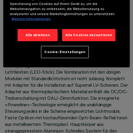
TECHNISCHE DATEN
Speicherung von Cookies auf Ihrem Gerät zu, um die
Websitenavigation zu verbessern, die Websitenutzung zu
LETZTES UPDATE: 03.08.2026
analysieren und unsere Marketingbemühungen zu unterstützen.
Weitere Informationen
BESCHREIBUNG
Alle ablehnen
Alle Cookies akzeptieren
Festes lineares Modul mit 10 optischen Elementen mit
reduziertem Lichtstrom, speziell für den Anschluss in einer
durchgehenden Reihe mit den anderen vorbereiteten
Cookie-Einstellungen
Modulen (High Contrast Low Output mit 5 und/oder 10
Zellen). Möglichkeit des kontinuierlichen Kontakts mit
Lichtleisten (LED-Stick). Die Kombination mit den übrigen
Modulen mit Standardlichtstrom ist nicht zulässig. Komplett
mit Adapter für die Installation auf Superrail LV-Schienen. Der
Adapter aus thermoplastischem Material enthält die DC/DC-
Treiberschaltung mit DALI-Dimmfunktion. Die integrierte
«Powerline»-Technologie ermöglicht die unabhängige
Steuerung jedes in die Schiene eingesetzten Lichtmoduls.
Feste Optiken mit hochauflösenden Opti-Beam-Reflektoren
aus metallisiertem Thermoplast. Hauptkörper aus
stranggepresstem Aluminium. Schnelles System für den