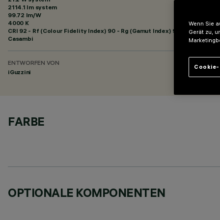
2114.1 lm system
99.72 lm/W
4000 K
Wenn Sie au
CRI
92
- Rf (Colour Fidelity Index) 90 - Rg (Gamut Index) 98
Gerät zu, u
Casambi
Marketingb
ENTWORFEN VON
Cookie-
iGuzzini
FARBE
OPTIONALE KOMPONENTEN