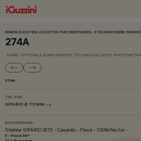
INNENLEUCHTEN
/
LEUCHTEN FÜR DREIPHASEN- STROMSCHIENE
/
SIPARIO
274A
FARBE
OPTIONALE KOMPONENTEN
TECHNISCHE DATEN
PHOTOMETRIS
274A
TEIL VON
SIPARIO Ø 73 MM
BESCHREIBUNG
Strahler SIPARIO Ø73 - Casambi - Flood - OBReflector -
F - Flood 34°
21.2 W system