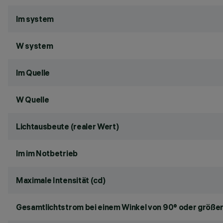
lm system
W system
lm Quelle
W Quelle
Lichtausbeute (realer Wert)
lm im Notbetrieb
Maximale Intensität (cd)
Gesamtlichtstrom bei einem Winkel von 90° oder größer