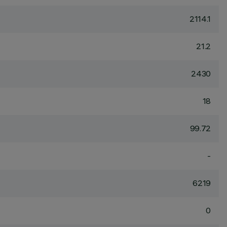
2114.1
21.2
2430
18
99.72
-
6219
0