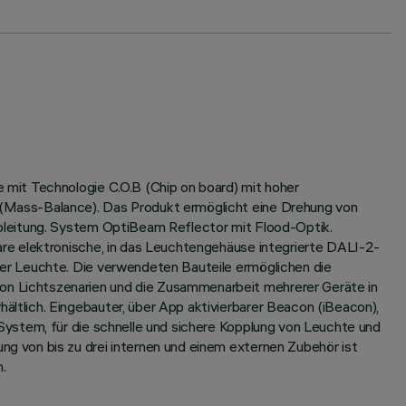
mit Technologie C.O.B (Chip on board) mit hoher
(Mass-Balance). Das Produkt ermöglicht eine Drehung von
bleitung. System OptiBeam Reflector mit Flood-Optik.
re elektronische, in das Leuchtengehäuse integrierte DALI-2-
er Leuchte. Die verwendeten Bauteile ermöglichen die
n Lichtszenarien und die Zusammenarbeit mehrerer Geräte in
tlich. Eingebauter, über App aktivierbarer Beacon (iBeacon),
System, für die schnelle und sichere Kopplung von Leuchte und
g von bis zu drei internen und einem externen Zubehör ist
.