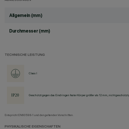
ABMESSUNGEN
Allgemein (mm)
Durchmesser (mm)
TECHNISCHE LEISTUNG
Class I
Geschützt gegen das Eindringen fester Körper größer als 12 mm, nicht geschützt
Entspricht EN60598-1 und den geltenden Vorschriften.
PHYSIKALISCHE EIGENSCHAFTEN