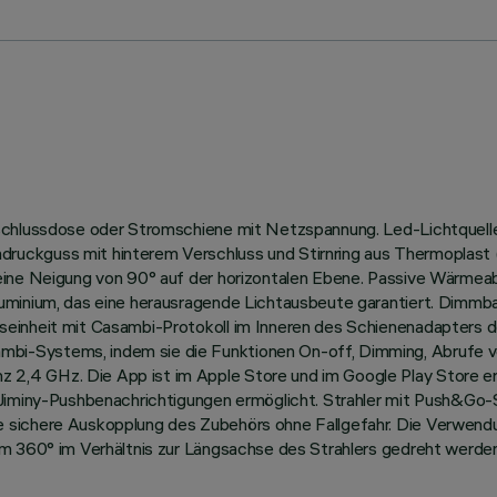
schlussdose oder Stromschiene mit Netzspannung. Led-Lichtquelle 
ruckguss mit hinterem Verschluss und Stirnring aus Thermoplast 
 eine Neigung von 90° auf der horizontalen Ebene. Passive Wärmea
uminium, das eine herausragende Lichtausbeute garantiert. Dimmba
einheit mit Casambi-Protokoll im Inneren des Schienenadapters d
i-Systems, indem sie die Funktionen On-off, Dimming, Abrufe vo
4 GHz. Die App ist im Apple Store und im Google Play Store erhäl
 Jiminy-Pushbenachrichtigungen ermöglicht. Strahler mit Push&Go-
sichere Auskopplung des Zubehörs ohne Fallgefahr. Die Verwendun
um 360° im Verhältnis zur Längsachse des Strahlers gedreht werden