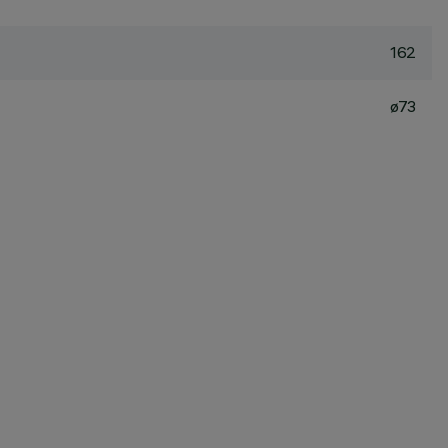
162
ø73