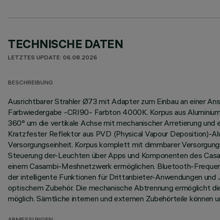
TECHNISCHE DATEN
LETZTES UPDATE: 06.08.2026
BESCHREIBUNG
Ausrichtbarer Strahler Ø73 mit Adapter zum Einbau an einer An
Farbwiedergabe -CRI90- Farbton 4000K. Korpus aus Aluminiumd
360° um die vertikale Achse mit mechanischer Arretierung und
Kratzfester Reflektor aus PVD (Physical Vapour Deposition)-Al
Versorgungseinheit. Korpus komplett mit dimmbarer Versorgungs
Steuerung der-Leuchten über Apps und Komponenten des Casamb
einem Casambi-Meshnetzwerk ermöglichen. Bluetooth-Frequenz 2,
der intelligente Funktionen für Drittanbieter-Anwendungen und
optischem Zubehör. Die mechanische Abtrennung ermöglicht die 
möglich. Sämtliche internen und externen Zubehörteile können 