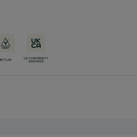
UK CONFORMITY
RETILAP
ASSESSED