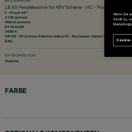
BESCHREIBUNG
LB XS Pendelleuchte für 48V Schiene - HC - Flood beam - h 3
F - Flood 44°
Wenn Sie au
3.1 W system
Gerät zu, u
168 lm system
Marketingb
54.19 lm/W
3000 K
CRI
92
- Rf (Colour Fidelity Index) 91 - Rg (Gamut Index) 102
Cookie-
DALI
ENTWORFEN VON
iGuzzini
FARBE