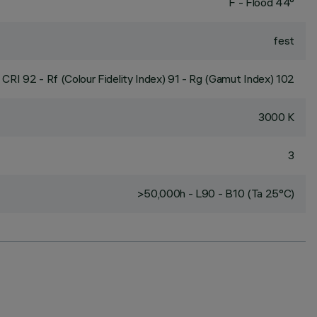
F - Flood 44°
fest
CRI
92
- Rf (Colour Fidelity Index) 91 - Rg (Gamut Index) 102
3000 K
3
>50,000h - L90 - B10 (Ta 25°C)