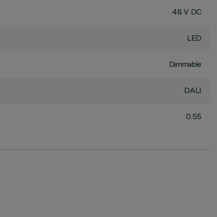
48 V DC
LED
Dimmable
DALI
0.55