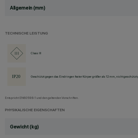
Allgemein (mm)
TECHNISCHE LEISTUNG
Class III
Geschützt gegen das Eindringen fester Körper größer als 12 mm, nicht geschützt
Entspricht EN60598-1 und den geltenden Vorschriften.
PHYSIKALISCHE EIGENSCHAFTEN
Gewicht (kg)