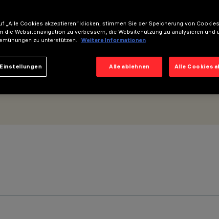
00 - DALI Powerline -
f „Alle Cookies akzeptieren“ klicken, stimmen Sie der Speicherung von Cookies
m die Websitenavigation zu verbessern, die Websitenutzung zu analysieren und 
emühungen zu unterstützen.
Weitere Informationen
Einstellungen
Alle ablehnen
Alle Cookies 