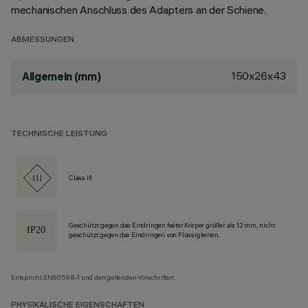
mechanischen Anschluss des Adapters an der Schiene.
ABMESSUNGEN
150x26x43
Allgemein (mm)
TECHNISCHE LEISTUNG
Class III
Geschützt gegen das Eindringen fester Körper größer als 12 mm, nicht
geschützt gegen das Eindringen von Flüssigkeiten.
Entspricht EN60598-1 und den geltenden Vorschriften.
PHYSIKALISCHE EIGENSCHAFTEN