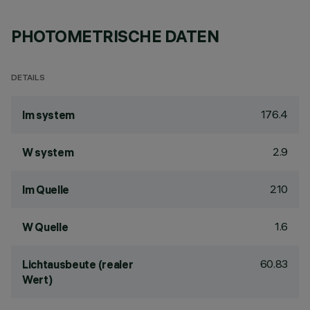
PHOTOMETRISCHE DATEN
DETAILS
176.4
lm system
2.9
W system
210
lm Quelle
1.6
W Quelle
60.83
Lichtausbeute (realer
Wert)