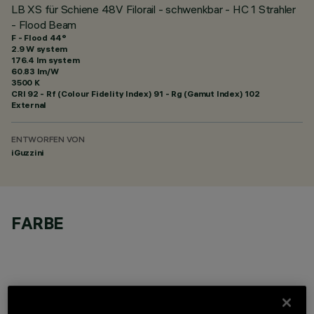
LB XS für Schiene 48V Filorail - schwenkbar - HC 1 Strahler
- Flood Beam
F - Flood 44°
2.9 W system
176.4 lm system
60.83 lm/W
3500 K
CRI
92
- Rf (Colour Fidelity Index) 91 - Rg (Gamut Index) 102
External
ENTWORFEN VON
iGuzzini
FARBE