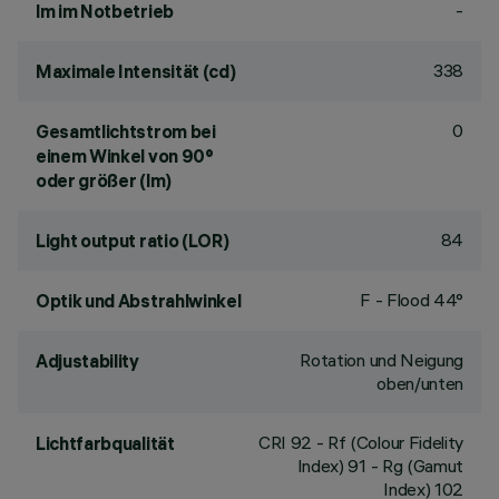
-
lm im Notbetrieb
338
Maximale Intensität (cd)
0
Gesamtlichtstrom bei
einem Winkel von 90°
oder größer (lm)
84
Light output ratio (LOR)
F - Flood 44°
Optik und Abstrahlwinkel
Rotation und Neigung
Adjustability
oben/unten
CRI
92
- Rf (Colour Fidelity
Lichtfarbqualität
Index) 91 - Rg (Gamut
Index) 102