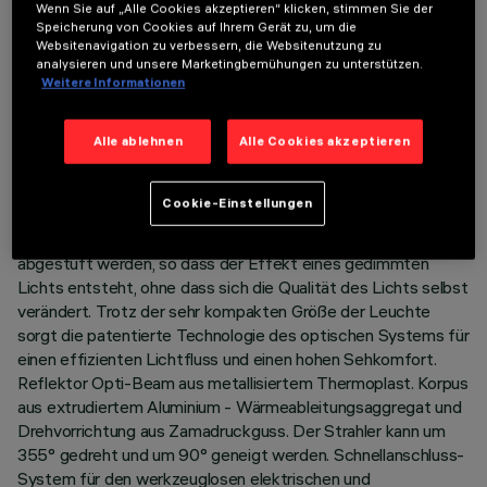
TECHNISCHE DATEN
Wenn Sie auf „Alle Cookies akzeptieren“ klicken, stimmen Sie der
Speicherung von Cookies auf Ihrem Gerät zu, um die
Websitenavigation zu verbessern, die Websitenutzung zu
LETZTES UPDATE: 06.08.2026
analysieren und unsere Marketingbemühungen zu unterstützen.
Weitere Informationen
BESCHREIBUNG
Miniaturisierter schwenkbarer Strahler, komplett mit Adapter
Alle ablehnen
Alle Cookies akzeptieren
für die Installation an Niedervolt-Stromschiene (48V).
Adapter aus Thermoplast komplett mit Treiberplatine mit
Cookie-Einstellungen
PWM-Technologie (Pulse with modulation). Durch die
integrierte PWM-Technologie kann die Lichtintensität
abgestuft werden, so dass der Effekt eines gedimmten
Lichts entsteht, ohne dass sich die Qualität des Lichts selbst
verändert. Trotz der sehr kompakten Größe der Leuchte
sorgt die patentierte Technologie des optischen Systems für
einen effizienten Lichtfluss und einen hohen Sehkomfort.
Reflektor Opti-Beam aus metallisiertem Thermoplast. Korpus
aus extrudiertem Aluminium - Wärmeableitungsaggregat und
Drehvorrichtung aus Zamadruckguss. Der Strahler kann um
355° gedreht und um 90° geneigt werden. Schnellanschluss-
System für den werkzeuglosen elektrischen und