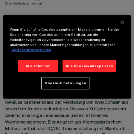
Zubehörteile bestellt werden:
Wenn Sie auf „Alle Cookies akzeptieren“ klicken, stimmen Sie der
Speicherung von Cookies auf Ihrem Gerät zu, um die
TECHNISCHE DATEN
Websitenavigation zu verbessern, die Websitenutzung zu
analysieren und unsere Marketingbemühungen zu unterstützen.
LETZTES UPDATE: 07.08.2026
Weitere Informationen
BESCHREIBUNG
Alle ablehnen
Alle Cookies akzeptieren
Miniatur-Schwenkstrahler komplett mit Adapter zur
Installation auf einer 48V-Niedervoltschiene Superrail -
Cookie-Einstellungen
Version mit mechanischer Neigungsarretierung und
Sicherheitsbefestigung auf der Schiene ohne Werkzeug.
Gehäuse bestehend aus der Verbindung von zwei Schalen aus
lackiertem Aluminiumdruckguss. Passives Kühlkörpersystem,
ideal für eine lange Lebensdauer und ein effizientes
Wärmemanagement. Der Adapter aus thermoplastischem
Material enthält die DC/DC-Treiberschaltung mit Bluetooth-