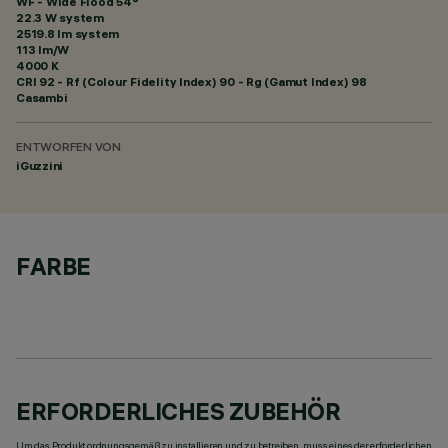
WF - Wide Flood 54°
22.3 W system
2519.8 lm system
113 lm/W
4000 K
CRI
92
- Rf (Colour Fidelity Index) 90 - Rg (Gamut Index) 98
Casambi
ENTWORFEN VON
iGuzzini
FARBE
ERFORDERLICHES ZUBEHÖR
Um das Produkt ordnungsgemäß zu installieren und zu betreiben, muss eines der erforderlichen