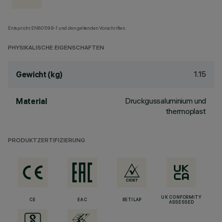
Entspricht EN60598-1 und den geltenden Vorschriften.
PHYSIKALISCHE EIGENSCHAFTEN
1.15
Gewicht (kg)
Druckgussaluminium und
Material
thermoplast
PRODUKTZERTIFIZIERUNG
UK CONFORMITY
CE
EAC
RETILAP
ASSESSED