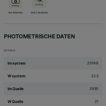
BIS PENDING
ENEC PENDING
PHOTOMETRISCHE DATEN
DETAILS
2519.8
lm system
22.3
W system
2930
lm Quelle
21
W Quelle