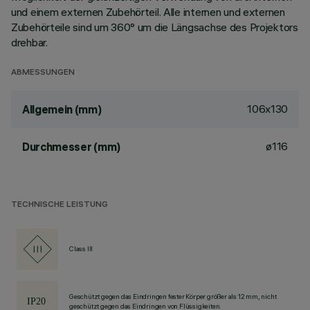
und einem externen Zubehörteil. Alle internen und externen
Zubehörteile sind um 360° um die Längsachse des Projektors
drehbar.
ABMESSUNGEN
106x130
Allgemein (mm)
ø116
Durchmesser (mm)
TECHNISCHE LEISTUNG
Class III
Geschützt gegen das Eindringen fester Körper größer als 12 mm, nicht
geschützt gegen das Eindringen von Flüssigkeiten.