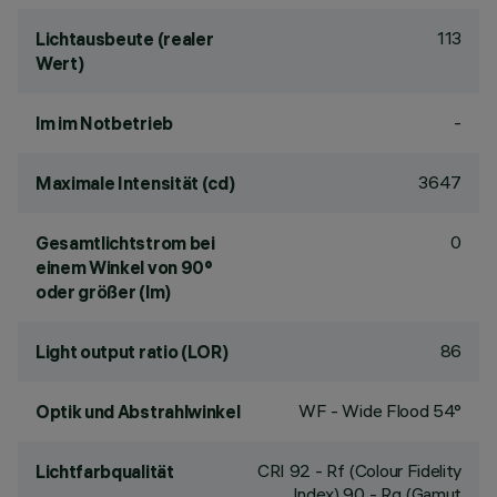
113
Lichtausbeute (realer
Wert)
-
lm im Notbetrieb
3647
Maximale Intensität (cd)
0
Gesamtlichtstrom bei
einem Winkel von 90°
oder größer (lm)
86
Light output ratio (LOR)
WF - Wide Flood 54°
Optik und Abstrahlwinkel
CRI
92
- Rf (Colour Fidelity
Lichtfarbqualität
Index) 90 - Rg (Gamut