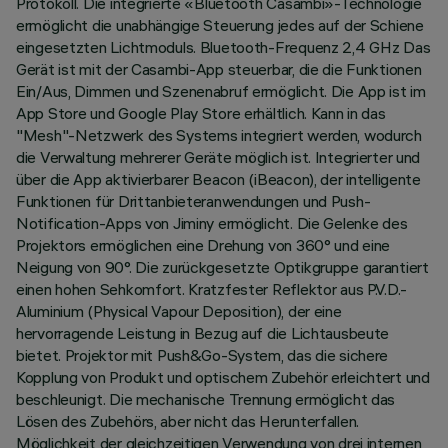
Protokoll. Die integrierte «Bluetooth Casambi»-Technologie
ermöglicht die unabhängige Steuerung jedes auf der Schiene
eingesetzten Lichtmoduls. Bluetooth-Frequenz 2,4 GHz Das
Gerät ist mit der Casambi-App steuerbar, die die Funktionen
Ein/Aus, Dimmen und Szenenabruf ermöglicht. Die App ist im
App Store und Google Play Store erhältlich. Kann in das
"Mesh"-Netzwerk des Systems integriert werden, wodurch
die Verwaltung mehrerer Geräte möglich ist. Integrierter und
über die App aktivierbarer Beacon (iBeacon), der intelligente
Funktionen für Drittanbieteranwendungen und Push-
Notification-Apps von Jiminy ermöglicht. Die Gelenke des
Projektors ermöglichen eine Drehung von 360° und eine
Neigung von 90°. Die zurückgesetzte Optikgruppe garantiert
einen hohen Sehkomfort. Kratzfester Reflektor aus P.V.D.-
Aluminium (Physical Vapour Deposition), der eine
hervorragende Leistung in Bezug auf die Lichtausbeute
bietet. Projektor mit Push&Go-System, das die sichere
Kopplung von Produkt und optischem Zubehör erleichtert und
beschleunigt. Die mechanische Trennung ermöglicht das
Lösen des Zubehörs, aber nicht das Herunterfallen.
Möglichkeit der gleichzeitigen Verwendung von drei internen