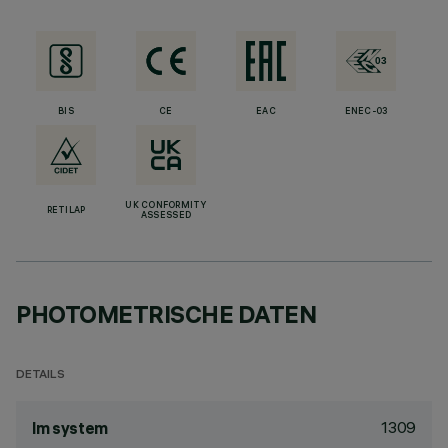
BIS
CE
EAC
ENEC-03
UK CONFORMITY
RETILAP
ASSESSED
PHOTOMETRISCHE DATEN
DETAILS
1309
lm system