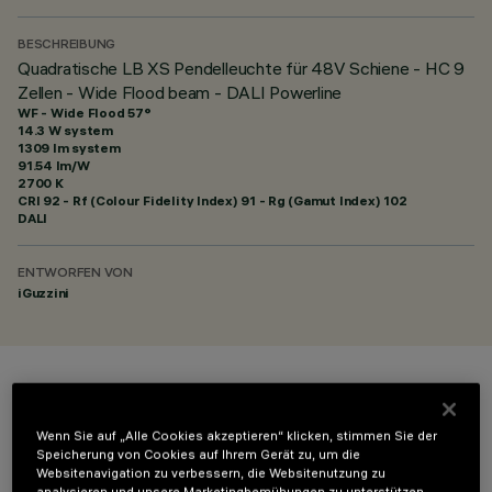
BESCHREIBUNG
Quadratische LB XS Pendelleuchte für 48V Schiene - HC 9
Zellen - Wide Flood beam - DALI Powerline
WF - Wide Flood 57°
14.3 W system
1309 lm system
91.54 lm/W
2700 K
CRI
92
- Rf (Colour Fidelity Index) 91 - Rg (Gamut Index) 102
DALI
ENTWORFEN VON
iGuzzini
FARBE
Wenn Sie auf „Alle Cookies akzeptieren“ klicken, stimmen Sie der
Speicherung von Cookies auf Ihrem Gerät zu, um die
Websitenavigation zu verbessern, die Websitenutzung zu
analysieren und unsere Marketingbemühungen zu unterstützen.