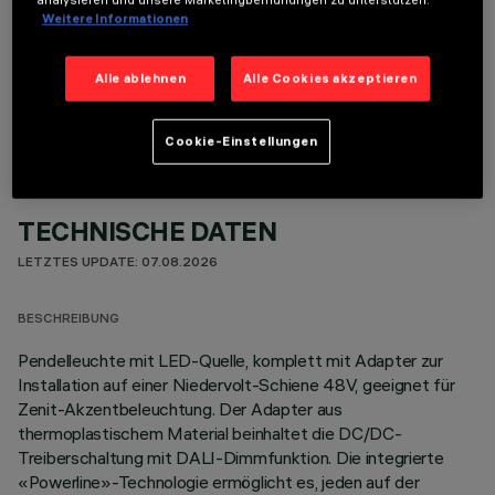
Weitere Informationen
OPTIONALE KOMPONENTEN
Alle ablehnen
Alle Cookies akzeptieren
Cookie-Einstellungen
TECHNISCHE DATEN
LETZTES UPDATE: 07.08.2026
BESCHREIBUNG
Pendelleuchte mit LED-Quelle, komplett mit Adapter zur
Installation auf einer Niedervolt-Schiene 48V, geeignet für
Zenit-Akzentbeleuchtung. Der Adapter aus
thermoplastischem Material beinhaltet die DC/DC-
Treiberschaltung mit DALI-Dimmfunktion. Die integrierte
«Powerline»-Technologie ermöglicht es, jeden auf der