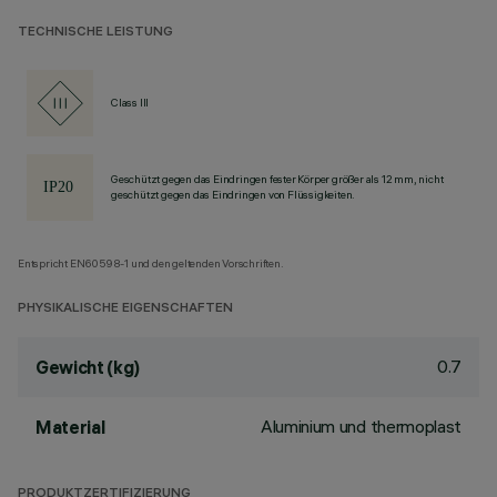
TECHNISCHE LEISTUNG
Class III
Geschützt gegen das Eindringen fester Körper größer als 12 mm, nicht
geschützt gegen das Eindringen von Flüssigkeiten.
Entspricht EN60598-1 und den geltenden Vorschriften.
PHYSIKALISCHE EIGENSCHAFTEN
0.7
Gewicht (kg)
Aluminium und thermoplast
Material
PRODUKTZERTIFIZIERUNG