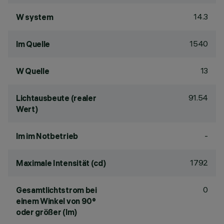
14.3
W system
1540
lm Quelle
13
W Quelle
91.54
Lichtausbeute (realer
Wert)
-
lm im Notbetrieb
1792
Maximale Intensität (cd)
0
Gesamtlichtstrom bei
einem Winkel von 90°
oder größer (lm)