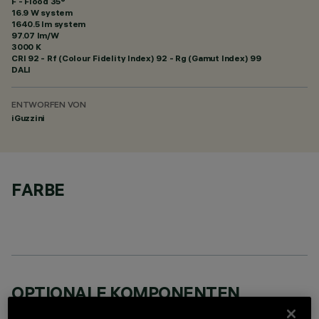
F - Flood 35°
16.9 W system
1640.5 lm system
97.07 lm/W
3000 K
CRI
92
- Rf (Colour Fidelity Index) 92 - Rg (Gamut Index) 99
DALI
ENTWORFEN VON
iGuzzini
FARBE
OPTIONALE KOMPONENTEN