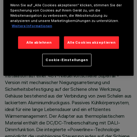
Wenn Sie auf „Alle Cookies akzeptieren“ klicken, stimmen Sie der
Speicherung von Cookies auf Ihrem Gerät zu, um die
Websitenavigation zu verbessern, die Websitenutzung zu
analysieren und unsere Marketingbemühungen zu unterstützen.
Weitere Informationen
TECHNISCHE DATEN
LETZTES UPDATE: 03.08.2026
Alle ablehnen
Alle Cookies akzeptieren
BESCHREIBUNG
Cookie-Einstellungen
Miniatur-Schwenkstrahler komplett mit Adapter zur
Installation auf einer 48V-Niedervoltschiene Superrail -
Version mit mechanischer Neigungsarretierung und
Sicherheitsbefestigung auf der Schiene ohne Werkzeug.
Gehäuse bestehend aus der Verbindung von zwei Schalen aus
lackiertem Aluminiumdruckguss. Passives Kühlkörpersystem,
ideal für eine lange Lebensdauer und ein effizientes
Wärmemanagement. Der Adapter aus thermoplastischem
Material enthält die DC/DC-Treiberschaltung mit DALI-
Dimmfunktion. Die integrierte «Powerline»-Technologie
ermöglicht die unabhängige Steuerung jedes auf der Schiene