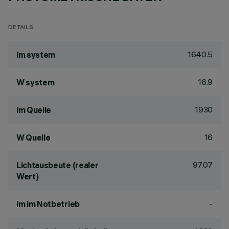
DETAILS
1640.5
lm system
16.9
W system
1930
lm Quelle
16
W Quelle
97.07
Lichtausbeute (realer
Wert)
-
lm im Notbetrieb