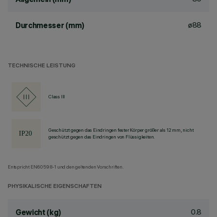
ø88
Durchmesser (mm)
TECHNISCHE LEISTUNG
Class III
Geschützt gegen das Eindringen fester Körper größer als 12 mm, nicht
geschützt gegen das Eindringen von Flüssigkeiten.
Entspricht EN60598-1 und den geltenden Vorschriften.
PHYSIKALISCHE EIGENSCHAFTEN
0.8
Gewicht (kg)