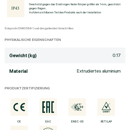
Geschützt gegen das Eindringen fester Körper größer als 1 mm, geschützt
gegen Regen.
Auf dem sichtbaren Teil des Produkts nach der Installation
Entspricht EN60598-1 und den geltenden Vorschriften.
PHYSIKALISCHE EIGENSCHAFTEN
0.17
Gewicht (kg)
Extrudiertes aluminium
Material
PRODUKTZERTIFIZIERUNG
CE
EAC
ENEC-03
RETILAP