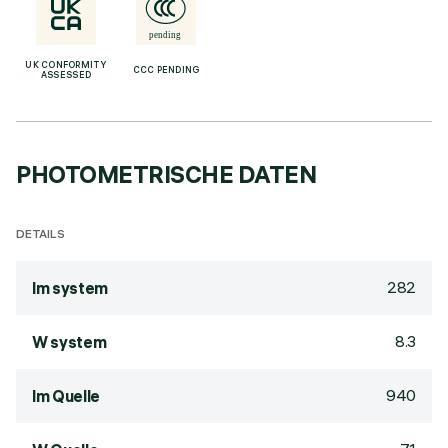
UK CONFORMITY
CCC PENDING
ASSESSED
PHOTOMETRISCHE DATEN
DETAILS
282
lm system
8.3
W system
940
lm Quelle