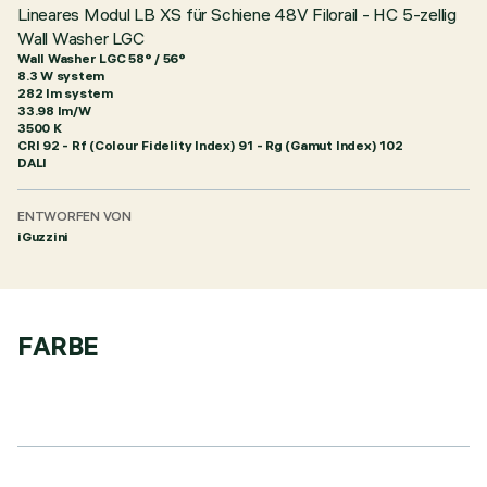
Lineares Modul LB XS für Schiene 48V Filorail - HC 5-zellig
Wall Washer LGC
Wall Washer LGC 58° / 56°
8.3 W system
282 lm system
33.98 lm/W
3500 K
CRI
92
- Rf (Colour Fidelity Index) 91 - Rg (Gamut Index) 102
DALI
ENTWORFEN VON
iGuzzini
FARBE