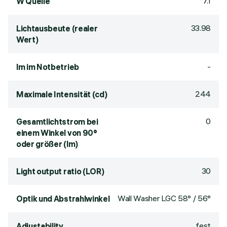
7.1
W Quelle
33.98
Lichtausbeute (realer
Wert)
-
lm im Notbetrieb
244
Maximale Intensität (cd)
0
Gesamtlichtstrom bei
einem Winkel von 90°
oder größer (lm)
30
Light output ratio (LOR)
Wall Washer LGC 58° / 56°
Optik und Abstrahlwinkel
fest
Adjustability