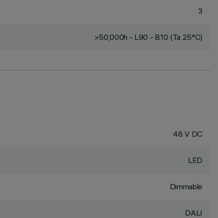
3
>50,000h - L90 - B10 (Ta 25°C)
48 V DC
LED
Dimmable
DALI