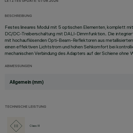
LETZTES UPDATE: 07.08.2026
BESCHREIBUNG
Festes lineares Modul mit 5 optischen Elementen, komplett mit
DC/DC-Treiberschaltung mit DALI-Dimmfunktion.. Die integriert
mit hochauflösenden Opti-Beam-Reflektoren aus metallisiertem
einen effektiven Lichtstrom und hohen Sehkomfort bei kontrolli
mechanischen Verbindung des Adapters auf der Schiene ohne 
ABMESSUNGEN
Allgemein (mm)
TECHNISCHE LEISTUNG
Class III