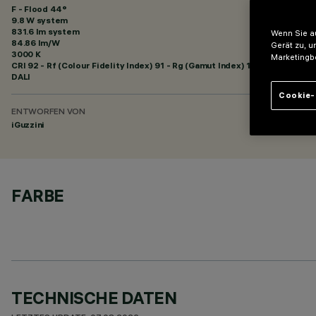
F - Flood 44°
9.8 W system
831.6 lm system
Wenn Sie au
84.86 lm/W
Gerät zu, u
3000 K
Marketingb
CRI
92
- Rf (Colour Fidelity Index) 91 - Rg (Gamut Index) 102
DALI
Cookie-
ENTWORFEN VON
iGuzzini
FARBE
TECHNISCHE DATEN