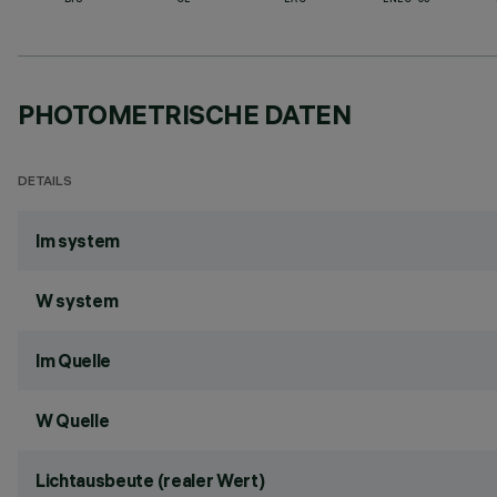
BIS
CE
EAC
ENEC-03
PHOTOMETRISCHE DATEN
DETAILS
lm system
W system
lm Quelle
W Quelle
Lichtausbeute (realer Wert)