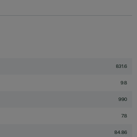
831.6
9.8
990
7.8
84.86