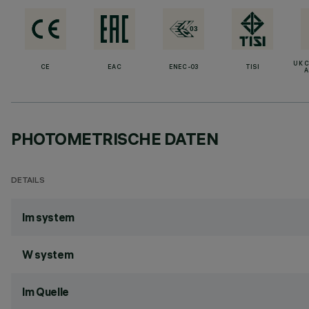
UK 
CE
EAC
ENEC-03
TISI
A
PHOTOMETRISCHE DATEN
DETAILS
lm system
W system
lm Quelle