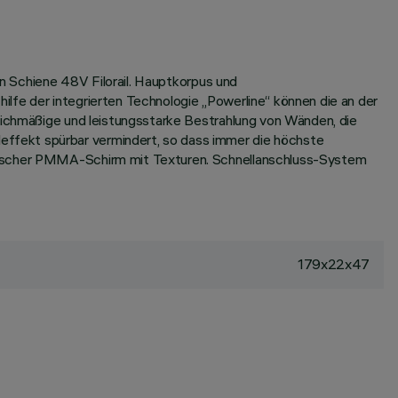
an Schiene 48V Filorail. Hauptkorpus und
lfe der integrierten Technologie „Powerline“ können die an der
leichmäßige und leistungsstarke Bestrahlung von Wänden, die
ffekt spürbar vermindert, so dass immer die höchste
trischer PMMA-Schirm mit Texturen. Schnellanschluss-System
179x22x47