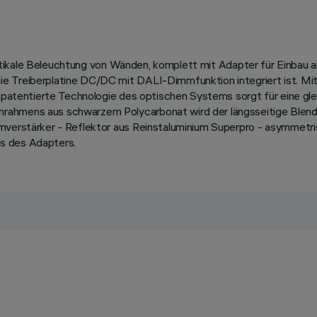
 vertikale Beleuchtung von Wänden, komplett mit Adapter für Einbau 
 Treiberplatine DC/DC mit DALI-Dimmfunktion integriert ist. Mithi
ie patentierte Technologie des optischen Systems sorgt für eine g
rahmens aus schwarzem Polycarbonat wird der längsseitige Blende
romverstärker - Reflektor aus Reinstaluminium Superpro - asymme
s des Adapters.