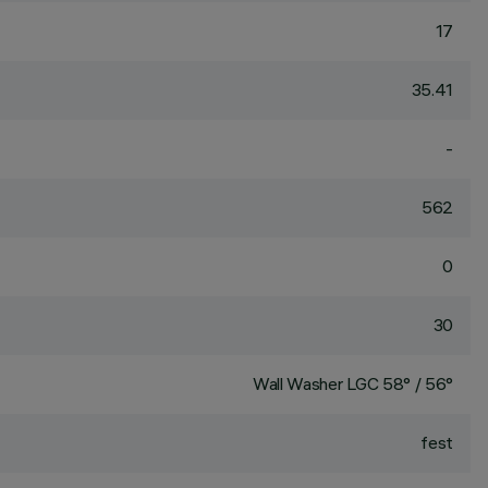
17
35.41
-
562
0
30
Wall Washer LGC 58° / 56°
fest