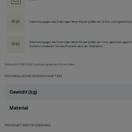
Geschützt gegen das Eindringen fester Körper größer als 12 mm, nicht geschützt
Geschützt gegen das Eindringen fester Körper größer als 1 mm, geschützt gegen
Auf dem sichtbaren Teil des Produkts nach der Installation
Entspricht EN60598-1 und den geltenden Vorschriften.
PHYSIKALISCHE EIGENSCHAFTEN
Gewicht (kg)
Material
PRODUKTZERTIFIZIERUNG