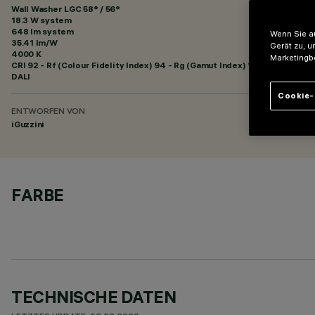
Wall Washer LGC 58° / 56°
18.3 W system
648 lm system
Wenn Sie au
35.41 lm/W
Gerät zu, u
4000 K
Marketingb
CRI
92
- Rf (Colour Fidelity Index) 94 - Rg (Gamut Index) 102
DALI
Cookie-
ENTWORFEN VON
iGuzzini
FARBE
TECHNISCHE DATEN