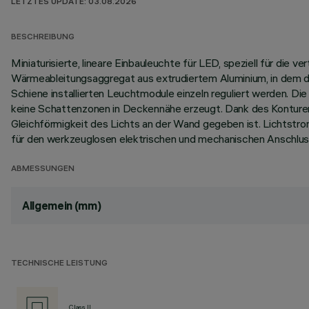
LETZTES UPDATE: 03.08.2026
BESCHREIBUNG
Miniaturisierte, lineare Einbauleuchte für LED, speziell für die
Wärmeableitungsaggregat aus extrudiertem Aluminium, in dem die
Schiene installierten Leuchtmodule einzeln reguliert werden. D
keine Schattenzonen in Deckennähe erzeugt. Dank des Konturen
Gleichförmigkeit des Lichts an der Wand gegeben ist. Lichtst
für den werkzeuglosen elektrischen und mechanischen Anschlus
ABMESSUNGEN
Allgemein (mm)
TECHNISCHE LEISTUNG
Class II