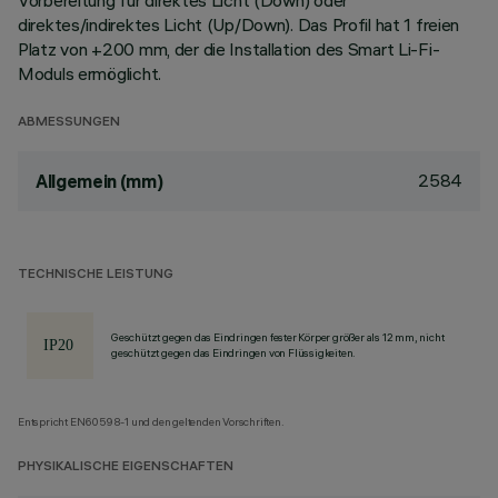
Vorbereitung für direktes Licht (Down) oder
direktes/indirektes Licht (Up/Down). Das Profil hat 1 freien
Platz von +200 mm, der die Installation des Smart Li-Fi-
Moduls ermöglicht.
ABMESSUNGEN
2584
Allgemein (mm)
TECHNISCHE LEISTUNG
Geschützt gegen das Eindringen fester Körper größer als 12 mm, nicht
geschützt gegen das Eindringen von Flüssigkeiten.
Entspricht EN60598-1 und den geltenden Vorschriften.
PHYSIKALISCHE EIGENSCHAFTEN