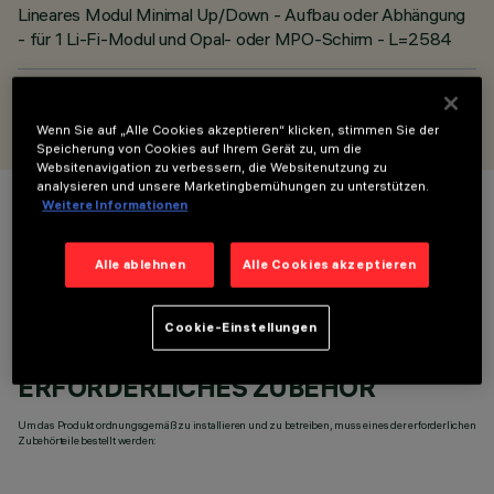
Lineares Modul Minimal Up/Down - Aufbau oder Abhängung
- für 1 Li-Fi-Modul und Opal- oder MPO-Schirm - L=2584
ENTWORFEN VON
iGuzzini
Wenn Sie auf „Alle Cookies akzeptieren“ klicken, stimmen Sie der
Speicherung von Cookies auf Ihrem Gerät zu, um die
Websitenavigation zu verbessern, die Websitenutzung zu
analysieren und unsere Marketingbemühungen zu unterstützen.
Weitere Informationen
FARBE
Alle ablehnen
Alle Cookies akzeptieren
Cookie-Einstellungen
ERFORDERLICHES ZUBEHÖR
Um das Produkt ordnungsgemäß zu installieren und zu betreiben, muss eines der erforderlichen
Zubehörteile bestellt werden: