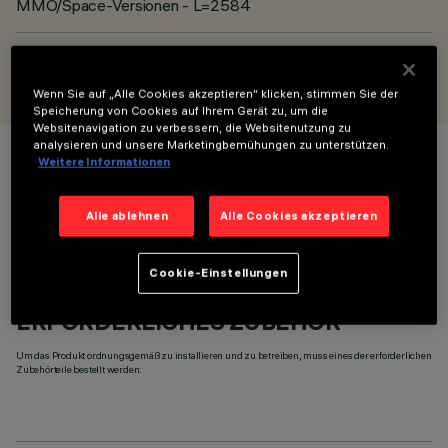
MMO/Space-Versionen - L=2584
ENTWORFEN VON
iGuzzini
Wenn Sie auf „Alle Cookies akzeptieren“ klicken, stimmen Sie der
Speicherung von Cookies auf Ihrem Gerät zu, um die
Websitenavigation zu verbessern, die Websitenutzung zu
analysieren und unsere Marketingbemühungen zu unterstützen.
Weitere Informationen
FARBE
Alle ablehnen
Alle Cookies akzeptieren
Cookie-Einstellungen
ERFORDERLICHES ZUBEHÖR
Um das Produkt ordnungsgemäß zu installieren und zu betreiben, muss eines der erforderlichen
Zubehörteile bestellt werden: