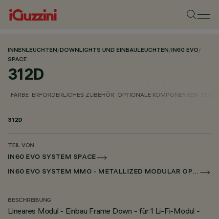
INNENLEUCHTEN
/
DOWNLIGHTS UND EINBAULEUCHTEN
/
IN60 EVO
/
SPACE
312D
FARBE
ERFORDERLICHES ZUBEHÖR
OPTIONALE KOMPONENTEN
TECH
312D
TEIL VON
IN60 EVO SYSTEM SPACE
IN60 EVO SYSTEM MMO - METALLIZED MODULAR OPTIC
BESCHREIBUNG
Lineares Modul - Einbau Frame Down - für 1 Li-Fi-Modul -