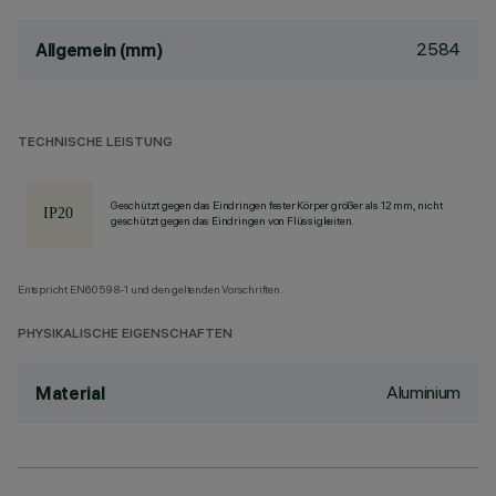
2584
Allgemein (mm)
TECHNISCHE LEISTUNG
Geschützt gegen das Eindringen fester Körper größer als 12 mm, nicht
geschützt gegen das Eindringen von Flüssigkeiten.
Entspricht EN60598-1 und den geltenden Vorschriften.
PHYSIKALISCHE EIGENSCHAFTEN
Aluminium
Material