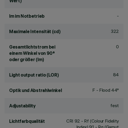
Wert)
-
lm im Notbetrieb
322
Maximale Intensität (cd)
0
Gesamtlichtstrom bei
einem Winkel von 90°
oder größer (lm)
84
Light output ratio (LOR)
F - Flood 44°
Optik und Abstrahlwinkel
fest
Adjustability
CRI
92
- Rf (Colour Fidelity
Lichtfarbqualität
Index) 91 - Rg (Gamut