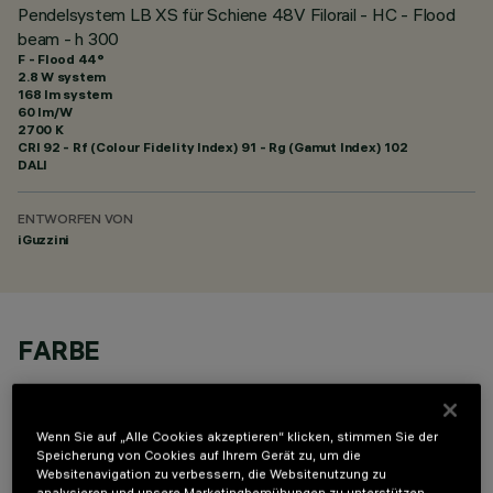
Pendelsystem LB XS für Schiene 48V Filorail - HC - Flood
beam - h 300
F - Flood 44°
2.8 W system
168 lm system
60 lm/W
2700 K
CRI
92
- Rf (Colour Fidelity Index) 91 - Rg (Gamut Index) 102
DALI
ENTWORFEN VON
iGuzzini
FARBE
Wenn Sie auf „Alle Cookies akzeptieren“ klicken, stimmen Sie der
Speicherung von Cookies auf Ihrem Gerät zu, um die
Websitenavigation zu verbessern, die Websitenutzung zu
analysieren und unsere Marketingbemühungen zu unterstützen.