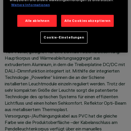
TECHNISCHE DATEN
Weitere Informationen
LETZTES UPDATE: 03.08.2026
Alle ablehnen
Alle Cookies akzeptieren
BESCHREIBUNG
Cookie-Einstellungen
Miniaturisierte Pendelleuchte mit LED-Lichtquelle, komplett
mit Adapter für die Installation an Niedervolt-Stromschiene
48V Filorail, geeignet für eine zenitale Akzentbeleuchtung.
Hauptkorpus und Wärmeableitungsaggregat aus
extrudiertem Aluminium, in dem die Treiberplatine DC/DC mit
DALI-Dimmfunktion integriert ist. Mithilfe der integrierten
Technologie „Powerline“ können die an der Schiene
installierten Leuchtmodule einzeln reguliert werden. Trotz der
sehr kompakten Größe der Leuchte sorgt die patentierte
Technologie des optischen Systems für einen effizienten
Lichtfluss und einen hohen Sehkomfort. Reflektor Opti-Beam
aus metallisiertem Thermoplast.
Versorgungs-/Aufhängungskabel aus PVC hat die gleiche
Farbe wie die Produktoberfläche –der Kabelanschluss am
Pendelleuchtenkorpus verfügt über ein manuelles