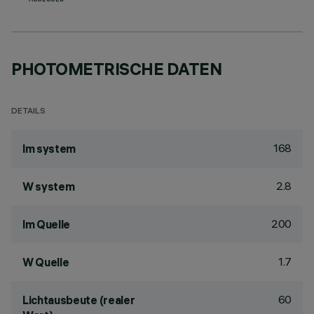
ASSESSED
PHOTOMETRISCHE DATEN
DETAILS
168
lm system
2.8
W system
200
lm Quelle
1.7
W Quelle
60
Lichtausbeute (realer