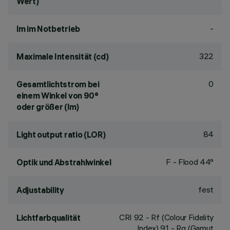
Wert)
-
lm im Notbetrieb
322
Maximale Intensität (cd)
0
Gesamtlichtstrom bei
einem Winkel von 90°
oder größer (lm)
84
Light output ratio (LOR)
F - Flood 44°
Optik und Abstrahlwinkel
fest
Adjustability
CRI
92
- Rf (Colour Fidelity
Lichtfarbqualität
Index) 91 - Rg (Gamut