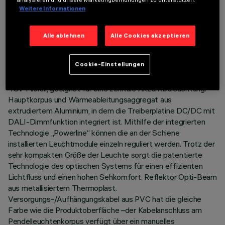
TECHNISCHE DATEN
Weitere Informationen
LETZTES UPDATE: 06.08.2026
Alle ablehnen
Alle Cookies akzeptieren
BESCHREIBUNG
Cookie-Einstellungen
Miniaturisierte Pendelleuchte mit LED-Lichtquelle, komplett
mit Adapter für die Installation an Niedervolt-Stromschiene
48V Filorail, geeignet für eine zenitale Akzentbeleuchtung.
Hauptkorpus und Wärmeableitungsaggregat aus
extrudiertem Aluminium, in dem die Treiberplatine DC/DC mit
DALI-Dimmfunktion integriert ist. Mithilfe der integrierten
Technologie „Powerline“ können die an der Schiene
installierten Leuchtmodule einzeln reguliert werden. Trotz der
sehr kompakten Größe der Leuchte sorgt die patentierte
Technologie des optischen Systems für einen effizienten
Lichtfluss und einen hohen Sehkomfort. Reflektor Opti-Beam
aus metallisiertem Thermoplast.
Versorgungs-/Aufhängungskabel aus PVC hat die gleiche
Farbe wie die Produktoberfläche –der Kabelanschluss am
Pendelleuchtenkorpus verfügt über ein manuelles