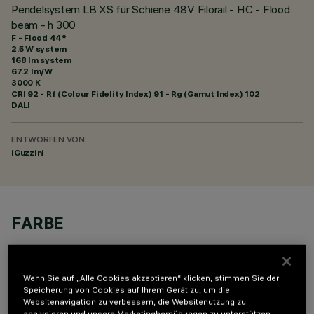
Pendelsystem LB XS für Schiene 48V Filorail - HC - Flood
beam - h 300
F - Flood 44°
2.5 W system
168 lm system
67.2 lm/W
3000 K
CRI
92
- Rf (Colour Fidelity Index) 91 - Rg (Gamut Index) 102
DALI
ENTWORFEN VON
iGuzzini
FARBE
Wenn Sie auf „Alle Cookies akzeptieren“ klicken, stimmen Sie der
Speicherung von Cookies auf Ihrem Gerät zu, um die
Websitenavigation zu verbessern, die Websitenutzung zu
analysieren und unsere Marketingbemühungen zu unterstützen.