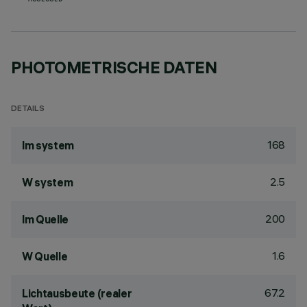
ASSESSED
PHOTOMETRISCHE DATEN
DETAILS
168
lm system
2.5
W system
200
lm Quelle
1.6
W Quelle
67.2
Lichtausbeute (realer