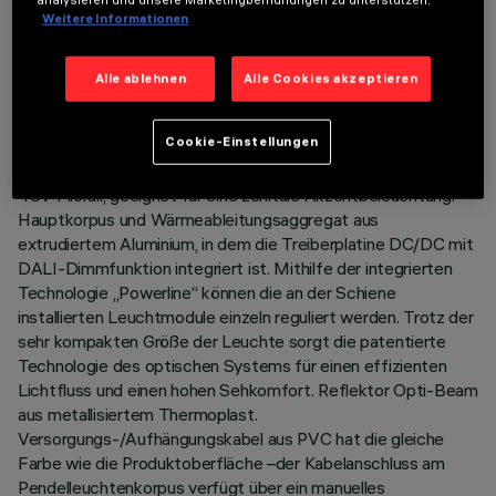
TECHNISCHE DATEN
Weitere Informationen
LETZTES UPDATE: 06.08.2026
Alle ablehnen
Alle Cookies akzeptieren
BESCHREIBUNG
Cookie-Einstellungen
Miniaturisierte Pendelleuchte mit LED-Lichtquelle, komplett
mit Adapter für die Installation an Niedervolt-Stromschiene
48V Filorail, geeignet für eine zenitale Akzentbeleuchtung.
Hauptkorpus und Wärmeableitungsaggregat aus
extrudiertem Aluminium, in dem die Treiberplatine DC/DC mit
DALI-Dimmfunktion integriert ist. Mithilfe der integrierten
Technologie „Powerline“ können die an der Schiene
installierten Leuchtmodule einzeln reguliert werden. Trotz der
sehr kompakten Größe der Leuchte sorgt die patentierte
Technologie des optischen Systems für einen effizienten
Lichtfluss und einen hohen Sehkomfort. Reflektor Opti-Beam
aus metallisiertem Thermoplast.
Versorgungs-/Aufhängungskabel aus PVC hat die gleiche
Farbe wie die Produktoberfläche –der Kabelanschluss am
Pendelleuchtenkorpus verfügt über ein manuelles