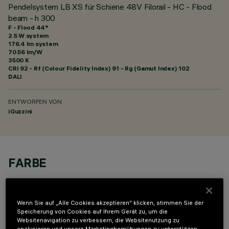
Pendelsystem LB XS für Schiene 48V Filorail - HC - Flood
beam - h 300
F - Flood 44°
2.5 W system
176.4 lm system
70.56 lm/W
3500 K
CRI
92
- Rf (Colour Fidelity Index) 91 - Rg (Gamut Index) 102
DALI
ENTWORFEN VON
iGuzzini
FARBE
Wenn Sie auf „Alle Cookies akzeptieren“ klicken, stimmen Sie der
Speicherung von Cookies auf Ihrem Gerät zu, um die
Websitenavigation zu verbessern, die Websitenutzung zu
analysieren und unsere Marketingbemühungen zu unterstützen.