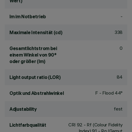
Wert)
-
lm im Notbetrieb
338
Maximale Intensität (cd)
0
Gesamtlichtstrom bei
einem Winkel von 90°
oder größer (lm)
84
Light output ratio (LOR)
F - Flood 44°
Optik und Abstrahlwinkel
fest
Adjustability
CRI
92
- Rf (Colour Fidelity
Lichtfarbqualität
Index) 91 - Rg (Gamut