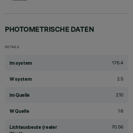
ASSESSED
PHOTOMETRISCHE DATEN
DETAILS
176.4
lm system
2.5
W system
210
lm Quelle
1.6
W Quelle
70.56
Lichtausbeute (realer