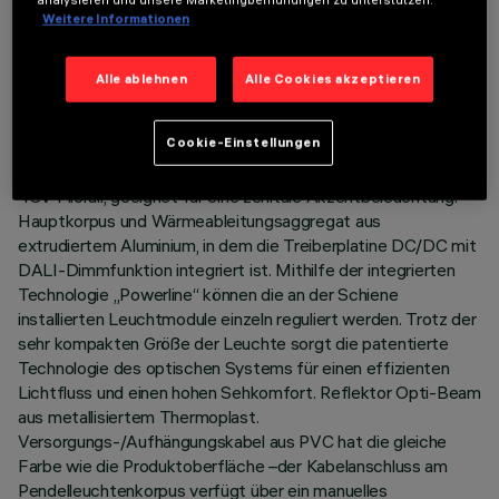
TECHNISCHE DATEN
Weitere Informationen
LETZTES UPDATE: 07.08.2026
Alle ablehnen
Alle Cookies akzeptieren
BESCHREIBUNG
Cookie-Einstellungen
Miniaturisierte Pendelleuchte mit LED-Lichtquelle, komplett
mit Adapter für die Installation an Niedervolt-Stromschiene
48V Filorail, geeignet für eine zenitale Akzentbeleuchtung.
Hauptkorpus und Wärmeableitungsaggregat aus
extrudiertem Aluminium, in dem die Treiberplatine DC/DC mit
DALI-Dimmfunktion integriert ist. Mithilfe der integrierten
Technologie „Powerline“ können die an der Schiene
installierten Leuchtmodule einzeln reguliert werden. Trotz der
sehr kompakten Größe der Leuchte sorgt die patentierte
Technologie des optischen Systems für einen effizienten
Lichtfluss und einen hohen Sehkomfort. Reflektor Opti-Beam
aus metallisiertem Thermoplast.
Versorgungs-/Aufhängungskabel aus PVC hat die gleiche
Farbe wie die Produktoberfläche –der Kabelanschluss am
Pendelleuchtenkorpus verfügt über ein manuelles