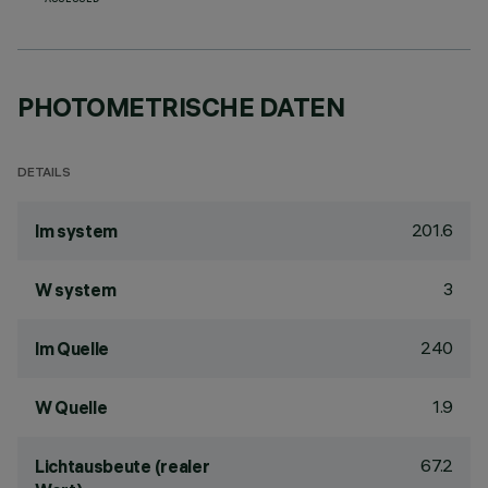
ASSESSED
PHOTOMETRISCHE DATEN
DETAILS
201.6
lm system
3
W system
240
lm Quelle
1.9
W Quelle
67.2
Lichtausbeute (realer