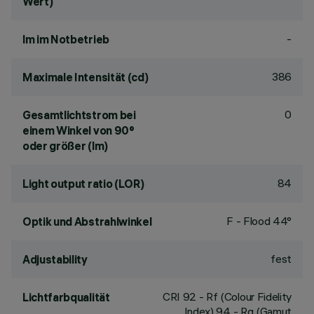
Wert)
-
lm im Notbetrieb
386
Maximale Intensität (cd)
0
Gesamtlichtstrom bei
einem Winkel von 90°
oder größer (lm)
84
Light output ratio (LOR)
F - Flood 44°
Optik und Abstrahlwinkel
fest
Adjustability
CRI
92
- Rf (Colour Fidelity
Lichtfarbqualität
Index) 94 - Rg (Gamut