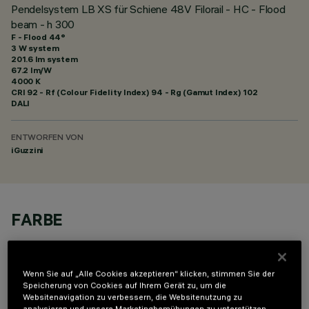
Pendelsystem LB XS für Schiene 48V Filorail - HC - Flood
beam - h 300
F - Flood 44°
3 W system
201.6 lm system
67.2 lm/W
4000 K
CRI
92
- Rf (Colour Fidelity Index) 94 - Rg (Gamut Index) 102
DALI
ENTWORFEN VON
iGuzzini
FARBE
Wenn Sie auf „Alle Cookies akzeptieren“ klicken, stimmen Sie der
Speicherung von Cookies auf Ihrem Gerät zu, um die
Websitenavigation zu verbessern, die Websitenutzung zu
analysieren und unsere Marketingbemühungen zu unterstützen.