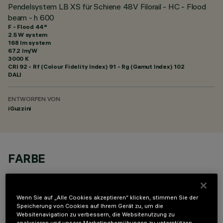
Pendelsystem LB XS für Schiene 48V Filorail - HC - Flood
beam - h 600
F - Flood 44°
2.5 W system
168 lm system
67.2 lm/W
3000 K
CRI
92
- Rf (Colour Fidelity Index) 91 - Rg (Gamut Index) 102
DALI
ENTWORFEN VON
iGuzzini
FARBE
Wenn Sie auf „Alle Cookies akzeptieren“ klicken, stimmen Sie der
Speicherung von Cookies auf Ihrem Gerät zu, um die
Websitenavigation zu verbessern, die Websitenutzung zu
analysieren und unsere Marketingbemühungen zu unterstützen.