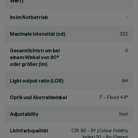
Wert)
-
lm im Notbetrieb
322
Maximale Intensität (cd)
0
Gesamtlichtstrom bei
einem Winkel von 90°
oder größer (lm)
84
Light output ratio (LOR)
F - Flood 44°
Optik und Abstrahlwinkel
fest
Adjustability
CRI
92
- Rf (Colour Fidelity
Lichtfarbqualität
Index) 91 - Rg (Gamut