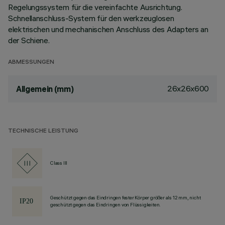
Regelungssystem für die vereinfachte Ausrichtung.
Schnellanschluss-System für den werkzeuglosen
elektrischen und mechanischen Anschluss des Adapters an
der Schiene.
ABMESSUNGEN
26x26x600
Allgemein (mm)
TECHNISCHE LEISTUNG
Class III
Geschützt gegen das Eindringen fester Körper größer als 12 mm, nicht
geschützt gegen das Eindringen von Flüssigkeiten.