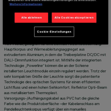
TECHNISCHE DATEN
Weitere Informationen
LETZTES UPDATE: 06.08.2026
Alle ablehnen
Alle Cookies akzeptieren
BESCHREIBUNG
Cookie-Einstellungen
Miniaturisierte Pendelleuchte mit LED-Lichtquelle, komplett
mit Adapter für die Installation an Niedervolt-Stromschiene
48V Filorail, geeignet für eine zenitale Akzentbeleuchtung.
Hauptkorpus und Wärmeableitungsaggregat aus
extrudiertem Aluminium, in dem die Treiberplatine DC/DC mit
DALI-Dimmfunktion integriert ist. Mithilfe der integrierten
Technologie „Powerline“ können die an der Schiene
installierten Leuchtmodule einzeln reguliert werden. Trotz der
sehr kompakten Größe der Leuchte sorgt die patentierte
Technologie des optischen Systems für einen effizienten
Lichtfluss und einen hohen Sehkomfort. Reflektor Opti-Beam
aus metallisiertem Thermoplast.
Versorgungs-/Aufhängungskabel aus PVC hat die gleiche
Farbe wie die Produktoberfläche –der Kabelanschluss am
Pendelleuchtenkorpus verfügt über ein manuelles