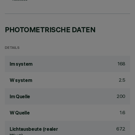
ASSESSED
PHOTOMETRISCHE DATEN
DETAILS
168
lm system
2.5
W system
200
lm Quelle
1.6
W Quelle
67.2
Lichtausbeute (realer