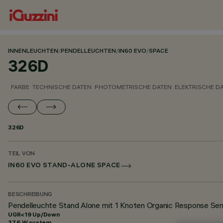
INNENLEUCHTEN
/
PENDELLEUCHTEN
/
IN60 EVO
/
SPACE
326D
FARBE
TECHNISCHE DATEN
PHOTOMETRISCHE DATEN
ELEKTRISCHE D
326D
TEIL VON
IN60 EVO STAND-ALONE SPACE
BESCHREIBUNG
Pendelleuchte Stand Alone mit 1 Knoten Organic Response S
UGR<19 Up/Down
37.6 W system