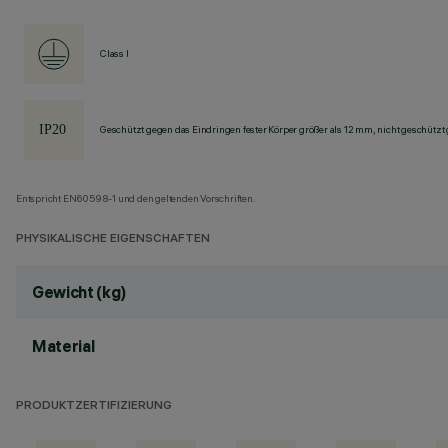
Class I
Geschützt gegen das Eindringen fester Körper größer als 12 mm, nicht geschützt
Entspricht EN60598-1 und den geltenden Vorschriften.
PHYSIKALISCHE EIGENSCHAFTEN
Gewicht (kg)
Material
PRODUKTZERTIFIZIERUNG