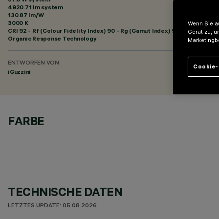
4920.71 lm system
130.87 lm/W
3000 K
Wenn Sie au
CRI
92
- Rf (Colour Fidelity Index) 90 - Rg (Gamut Index) 96
Gerät zu, u
Organic Response Technology
Marketingb
ENTWORFEN VON
Cookie-
iGuzzini
FARBE
TECHNISCHE DATEN
LETZTES UPDATE: 05.08.2026