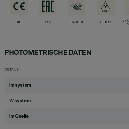
UK 
CE
EAC
ENEC-03
RETILAP
A
PHOTOMETRISCHE DATEN
DETAILS
lm system
W system
lm Quelle