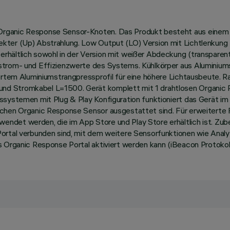
Organic Response Sensor-Knoten. Das Produkt besteht aus einem 
ekter (Up) Abstrahlung. Low Output (LO) Version mit Lichtlenku
rhältlich sowohl in der Version mit weißer Abdeckung (transparen
trom- und Effizienzwerte des Systems. Kühlkörper aus Aluminiumst
kiertem Aluminiumstrangpressprofil für eine höhere Lichtausbeute
nd Stromkabel L=1500. Gerät komplett mit 1 drahtlosen Organic R
sissystemen mit Plug & Play Konfiguration funktioniert das Gerä
ichen Organic Response Sensor ausgestattet sind. Für erweiterte
ndet werden, die im App Store und Play Store erhältlich ist. Zub
 Portal verbunden sind, mit dem weitere Sensorfunktionen wie An
 Organic Response Portal aktiviert werden kann (iBeacon Protokoll