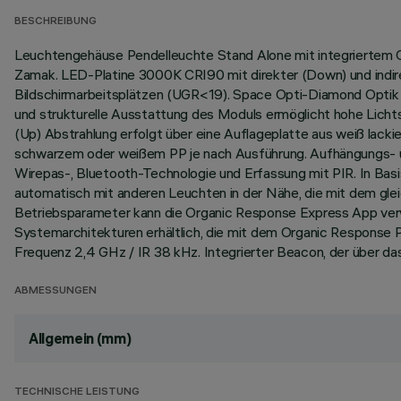
BESCHREIBUNG
Leuchtengehäuse Pendelleuchte Stand Alone mit integriertem 
Zamak. LED-Platine 3000K CRI90 mit direkter (Down) und indir
Bildschirmarbeitsplätzen (UGR<19). Space Opti-Diamond Optik e
und strukturelle Ausstattung des Moduls ermöglicht hohe Lichts
(Up) Abstrahlung erfolgt über eine Auflageplatte aus weiß lac
schwarzem oder weißem PP je nach Ausführung. Aufhängungs- u
Wirepas-, Bluetooth-Technologie und Erfassung mit PIR. In Ba
automatisch mit anderen Leuchten in der Nähe, die mit dem gle
Betriebsparameter kann die Organic Response Express App verwe
Systemarchitekturen erhältlich, die mit dem Organic Response
Frequenz 2,4 GHz / IR 38 kHz. Integrierter Beacon, der über das
ABMESSUNGEN
Allgemein (mm)
TECHNISCHE LEISTUNG