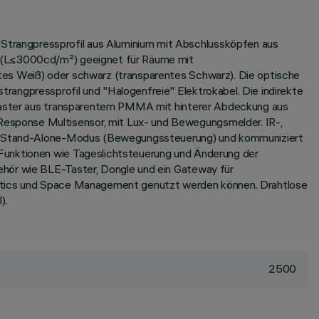
Strangpressprofil aus Aluminium mit Abschlussköpfen aus
ng (L≤3000cd/m²) geeignet für Räume mit
tes Weiß) oder schwarz (transparentes Schwarz). Die optische
rangpressprofil und "Halogenfreie" Elektrokabel. Die indirekte
. Raster aus transparentem PMMA mit hinterer Abdeckung aus
esponse Multisensor, mit Lux- und Bewegungsmelder. IR-,
t im Stand-Alone-Modus (Bewegungssteuerung) und kommuniziert
 Funktionen wie Tageslichtsteuerung und Änderung der
ehör wie BLE-Taster, Dongle und ein Gateway für
alytics und Space Management genutzt werden können. Drahtlose
).
2500