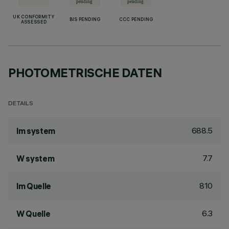
UK CONFORMITY
BIS PENDING
CCC PENDING
ASSESSED
PHOTOMETRISCHE DATEN
DETAILS
688.5
lm system
7.7
W system
810
lm Quelle
6.3
W Quelle