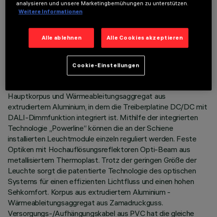
analysieren und unsere Marketingbemühungen zu unterstützen.
TECHNISCHE DATEN
Weitere Informationen
LETZTES UPDATE: 03.08.2026
Alle ablehnen
Alle Cookies akzeptieren
BESCHREIBUNG
Pendelleuchte mit 4 optischen Elementen, komplett mit
Cookie-Einstellungen
Adapter für die Installation an Niedervolt-Stromschiene 48V
Filorail, geeignet für eine zenitale Akzentbeleuchtung.
Hauptkorpus und Wärmeableitungsaggregat aus
extrudiertem Aluminium, in dem die Treiberplatine DC/DC mit
DALI-Dimmfunktion integriert ist. Mithilfe der integrierten
Technologie „Powerline“ können die an der Schiene
installierten Leuchtmodule einzeln reguliert werden. Feste
Optiken mit Hochauflösungsreflektoren Opti-Beam aus
metallisiertem Thermoplast. Trotz der geringen Größe der
Leuchte sorgt die patentierte Technologie des optischen
Systems für einen effizienten Lichtfluss und einen hohen
Sehkomfort. Korpus aus extrudiertem Aluminium -
Wärmeableitungsaggregat aus Zamadruckguss.
Versorgungs-/Aufhängungskabel aus PVC hat die gleiche