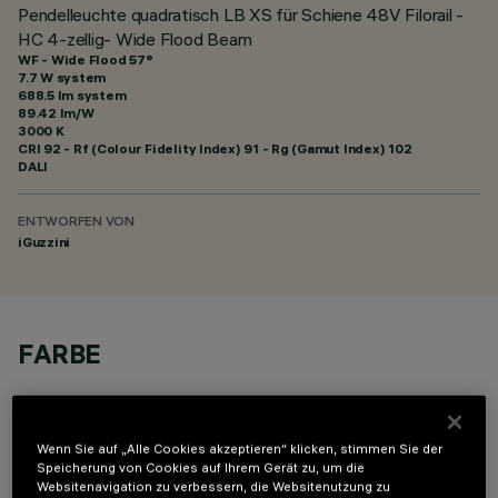
Pendelleuchte quadratisch LB XS für Schiene 48V Filorail -
HC 4-zellig- Wide Flood Beam
WF - Wide Flood 57°
7.7 W system
688.5 lm system
89.42 lm/W
3000 K
CRI
92
- Rf (Colour Fidelity Index) 91 - Rg (Gamut Index) 102
DALI
ENTWORFEN VON
iGuzzini
FARBE
Wenn Sie auf „Alle Cookies akzeptieren“ klicken, stimmen Sie der
Speicherung von Cookies auf Ihrem Gerät zu, um die
Websitenavigation zu verbessern, die Websitenutzung zu