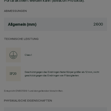
Portal aktiviert werden kann (iBeacon Protokoll).
ABMESSUNGEN
2600
Allgemein (mm)
TECHNISCHE LEISTUNG
Class I
Geschützt gegen das Eindringen fester Körper größer als 12 mm, nicht
geschützt gegen das Eindringen von Flüssigkeiten.
Entspricht EN60598-1 und den geltenden Vorschriften.
PHYSIKALISCHE EIGENSCHAFTEN