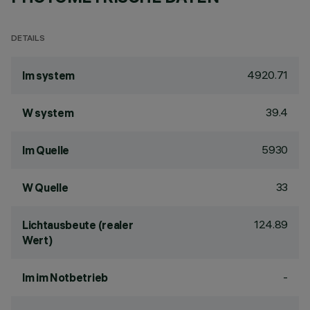
DETAILS
4920.71
lm system
39.4
W system
5930
lm Quelle
33
W Quelle
124.89
Lichtausbeute (realer
Wert)
-
lm im Notbetrieb