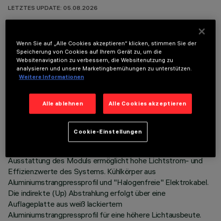
LETZTES UPDATE: 05.08.2026
BESCHREIBUNG
Wenn Sie auf „Alle Cookies akzeptieren“ klicken, stimmen Sie der
Leuchtengehäuse Pendelleuchte Stand Alone mit
Speicherung von Cookies auf Ihrem Gerät zu, um die
Websitenavigation zu verbessern, die Websitenutzung zu
integriertem Organic Response Sensor-Knoten. Das Produkt
analysieren und unsere Marketingbemühungen zu unterstützen.
besteht aus einem Strangpressprofil aus Aluminium mit
Weitere Informationen
Abschlussköpfen aus Zamak. LED-Platine 3000K CRI90 mit
direkter (Down) und indirekter (Up) Abstrahlung. Low Output
Alle ablehnen
Alle Cookies akzeptieren
(LO) Version mit Lichtlenkung (L≤3000cd/m²) geeignet für
Räume mit Bildschirmarbeitsplätzen (UGR<19). Space Opti-
Diamond Optik erhältlich sowohl in der Version mit weißer
Cookie-Einstellungen
Abdeckung (transparentes Weiß) oder schwarz
(transparentes Schwarz). Die optische und strukturelle
Ausstattung des Moduls ermöglicht hohe Lichtstrom- und
Effizienzwerte des Systems. Kühlkörper aus
Aluminiumstrangpressprofil und "Halogenfreie" Elektrokabel.
Die indirekte (Up) Abstrahlung erfolgt über eine
Auflageplatte aus weiß lackiertem
Aluminiumstrangpressprofil für eine höhere Lichtausbeute.