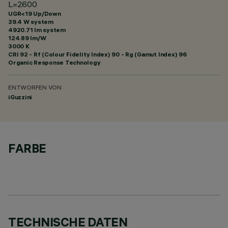
L=2600
UGR<19 Up/Down
39.4 W system
4920.71 lm system
124.89 lm/W
3000 K
CRI
92
- Rf (Colour Fidelity Index) 90 - Rg (Gamut Index) 96
Organic Response Technology
ENTWORFEN VON
iGuzzini
FARBE
TECHNISCHE DATEN