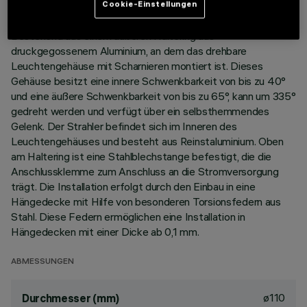
Cookie-Einstellungen
Einbauleuchte aus Aluminiumdruckguss und Thermoplast.
Bestehend aus einem äußeren Haltering aus
druckgegossenem Aluminium, an dem das drehbare
Leuchtengehäuse mit Scharnieren montiert ist. Dieses
Gehäuse besitzt eine innere Schwenkbarkeit von bis zu 40°
und eine äußere Schwenkbarkeit von bis zu 65°, kann um 335°
gedreht werden und verfügt über ein selbsthemmendes
Gelenk. Der Strahler befindet sich im Inneren des
Leuchtengehäuses und besteht aus Reinstaluminium. Oben
am Haltering ist eine Stahlblechstange befestigt, die die
Anschlussklemme zum Anschluss an die Stromversorgung
trägt. Die Installation erfolgt durch den Einbau in eine
Hängedecke mit Hilfe von besonderen Torsionsfedern aus
Stahl. Diese Federn ermöglichen eine Installation in
Hängedecken mit einer Dicke ab 0,1 mm.
ABMESSUNGEN
ø110
Durchmesser (mm)