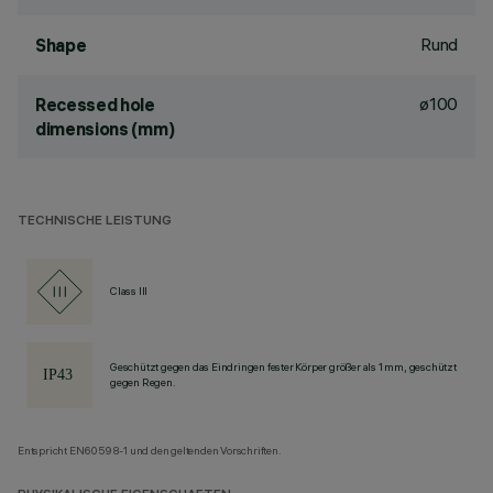
Rund
Shape
ø100
Recessed hole
dimensions (mm)
TECHNISCHE LEISTUNG
Class III
Geschützt gegen das Eindringen fester Körper größer als 1 mm, geschützt
gegen Regen.
Entspricht EN60598-1 und den geltenden Vorschriften.