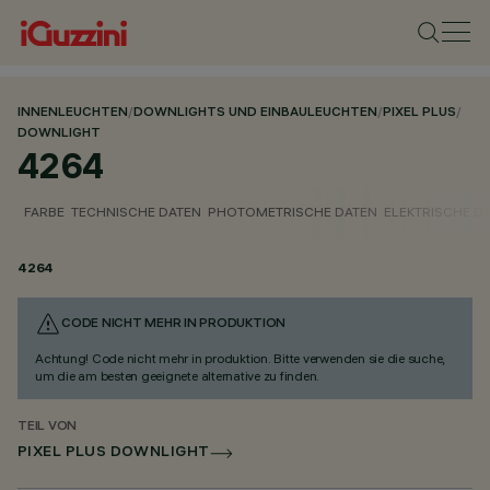
INNENLEUCHTEN
/
DOWNLIGHTS UND EINBAULEUCHTEN
/
PIXEL PLUS
/
DOWNLIGHT
4264
FARBE
TECHNISCHE DATEN
PHOTOMETRISCHE DATEN
ELEKTRISCHE D
4264
CODE NICHT MEHR IN PRODUKTION
Achtung! Code nicht mehr in produktion. Bitte verwenden sie die suche,
um die am besten geeignete alternative zu finden.
TEIL VON
PIXEL PLUS DOWNLIGHT