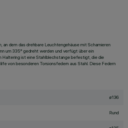
m, an dem das drehbare Leuchtengehäuse mit Scharnieren
kann um 335° gedreht werden und verfügt über ein
altering ist eine Stahlblechstange befestigt, die die
ilfe von besonderen Torsionsfedern aus Stahl. Diese Federn
ø136
Rund