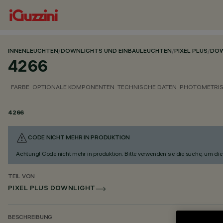
INNENLEUCHTEN
/
DOWNLIGHTS UND EINBAULEUCHTEN
/
PIXEL PLUS
/
DOW
4266
FARBE
OPTIONALE KOMPONENTEN
TECHNISCHE DATEN
PHOTOMETRIS
4266
CODE NICHT MEHR IN PRODUKTION
Achtung! Code nicht mehr in produktion. Bitte verwenden sie die suche, um die 
TEIL VON
PIXEL PLUS DOWNLIGHT
BESCHREIBUNG