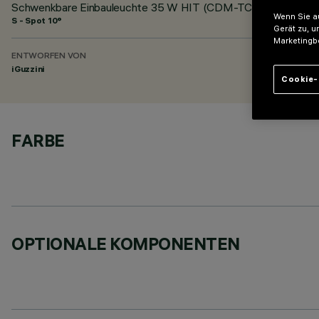
Schwenkbare Einbauleuchte 35 W HIT (CDM-TC) Spot
Wenn Sie au
S - Spot 10°
Gerät zu, u
Marketingb
ENTWORFEN VON
iGuzzini
Cookie-
FARBE
OPTIONALE KOMPONENTEN