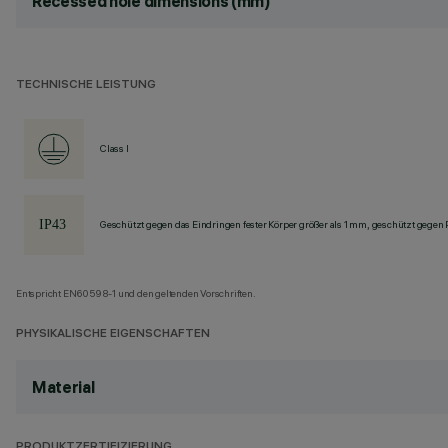
Recessed hole dimensions (mm)
TECHNISCHE LEISTUNG
Class I
Geschützt gegen das Eindringen fester Körper größer als 1 mm, geschützt gegen
Entspricht EN60598-1 und den geltenden Vorschriften.
PHYSIKALISCHE EIGENSCHAFTEN
Material
PRODUKTZERTIFIZIERUNG