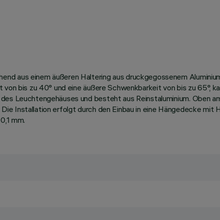
hend aus einem äußeren Haltering aus druckgegossenem Aluminiu
t von bis zu 40° und eine äußere Schwenkbarkeit von bis zu 65°, 
 des Leuchtengehäuses und besteht aus Reinstaluminium. Oben am H
ie Installation erfolgt durch den Einbau in eine Hängedecke mit H
 0,1 mm.