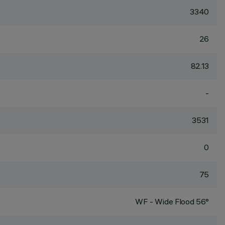
3340
26
82.13
-
3531
0
75
WF - Wide Flood 56°