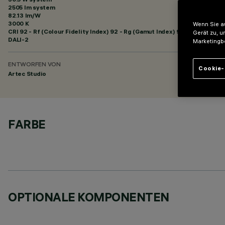
2505 lm system
82.13 lm/W
3000 K
Wenn Sie au
CRI
92
- Rf (Colour Fidelity Index) 92 - Rg (Gamut Index) 99
Gerät zu, u
DALI-2
Marketingb
ENTWORFEN VON
Cookie-
Artec Studio
FARBE
OPTIONALE KOMPONENTEN