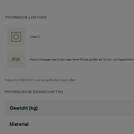
TECHNISCHE LEISTUNG
Class II
Geschützt gegen das Eindringen fester Körper größer als 12 mm, nicht geschützt
Entspricht EN60598-1 und den geltenden Vorschriften.
PHYSIKALISCHE EIGENSCHAFTEN
Gewicht (kg)
Material