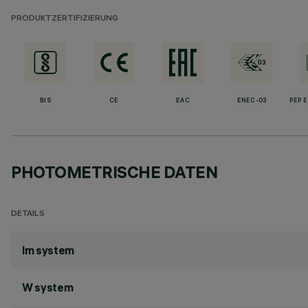
PRODUKTZERTIFIZIERUNG
BIS
CE
EAC
ENEC-03
PEP 
PHOTOMETRISCHE DATEN
DETAILS
lm system
W system