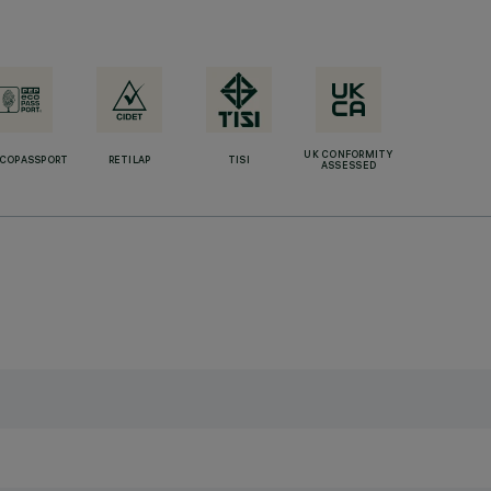
UK CONFORMITY
ECOPASSPORT
RETILAP
TISI
ASSESSED