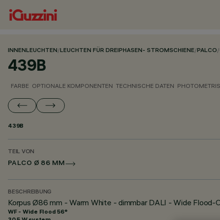
INNENLEUCHTEN
/
LEUCHTEN FÜR DREIPHASEN- STROMSCHIENE
/
PALCO
/
439B
FARBE
OPTIONALE KOMPONENTEN
TECHNISCHE DATEN
PHOTOMETRIS
439B
TEIL VON
PALCO Ø 86 MM
BESCHREIBUNG
Korpus Ø86 mm - Warm White - dimmbar DALI - Wide Flood-O
WF - Wide Flood 56°
30.5 W system