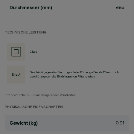
ø86
Durchmesser (mm)
TECHNISCHE LEISTUNG
Class II
Geschützt gegen das Eindringen fester Körper größer als 12 mm, nicht
geschützt gegen das Eindringen von Flüssigkeiten.
Entspricht EN60598-1 und den geltenden Vorschriften.
PHYSIKALISCHE EIGENSCHAFTEN
0.91
Gewicht (kg)