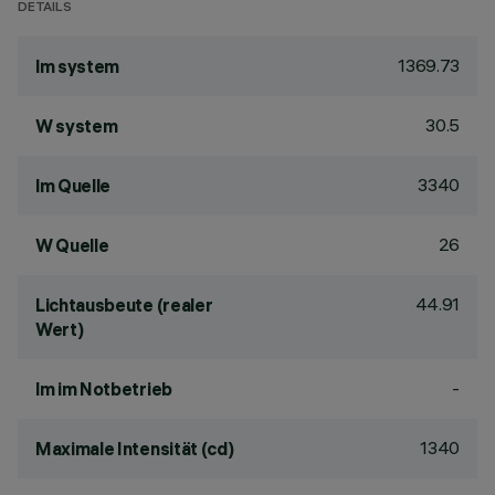
DETAILS
1369.73
lm system
30.5
W system
3340
lm Quelle
26
W Quelle
44.91
Lichtausbeute (realer
Wert)
-
lm im Notbetrieb
1340
Maximale Intensität (cd)