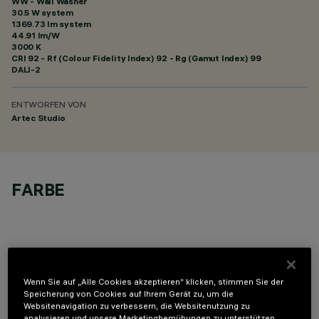
WW - Wall Washer
30.5 W system
1369.73 lm system
44.91 lm/W
3000 K
CRI
92
- Rf (Colour Fidelity Index) 92 - Rg (Gamut Index) 99
DALI-2
ENTWORFEN VON
Artec Studio
FARBE
Wenn Sie auf „Alle Cookies akzeptieren“ klicken, stimmen Sie der
TECHNISCHE DATEN
Speicherung von Cookies auf Ihrem Gerät zu, um die
Websitenavigation zu verbessern, die Websitenutzung zu
LETZTES UPDATE: 06.08.2026
analysieren und unsere Marketingbemühungen zu unterstützen.