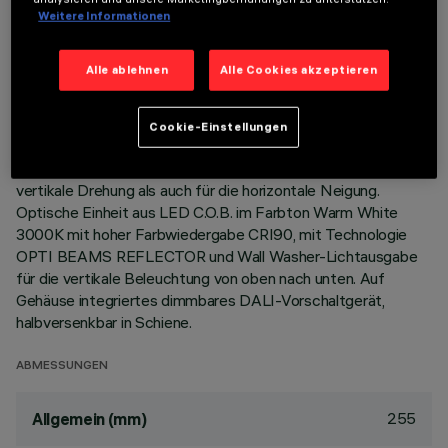
Weitere Informationen
BESCHREIBUNG
Alle ablehnen
Alle Cookies akzeptieren
Schwenkbarer Strahler für Innenbereiche, mit Adapter für die
Installation auf Stromschiene mit Netzspannung.
Leuchtkörper aus Aluminiumdruckguss. Doppelt schwenkbar:
Cookie-Einstellungen
Drehung um 360° vertikal und Neigung um 90° horizontal.
Mechanische Blockierung der Ausrichtung sowohl für die
vertikale Drehung als auch für die horizontale Neigung.
Optische Einheit aus LED C.O.B. im Farbton Warm White
3000K mit hoher Farbwiedergabe CRI90, mit Technologie
OPTI BEAMS REFLECTOR und Wall Washer-Lichtausgabe
für die vertikale Beleuchtung von oben nach unten. Auf
Gehäuse integriertes dimmbares DALI-Vorschaltgerät,
halbversenkbar in Schiene.
ABMESSUNGEN
255
Allgemein (mm)