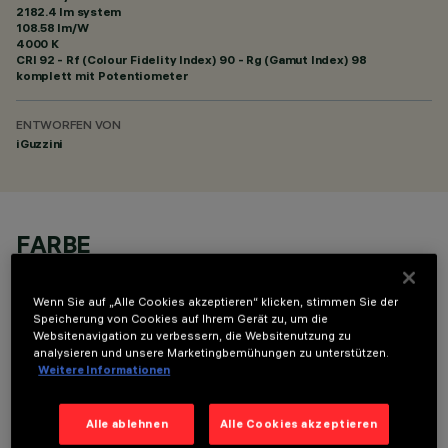
2182.4 lm system
108.58 lm/W
4000 K
CRI
92
- Rf (Colour Fidelity Index) 90 - Rg (Gamut Index) 98
komplett mit Potentiometer
ENTWORFEN VON
iGuzzini
FARBE
Wenn Sie auf „Alle Cookies akzeptieren“ klicken, stimmen Sie der
Speicherung von Cookies auf Ihrem Gerät zu, um die
Websitenavigation zu verbessern, die Websitenutzung zu
analysieren und unsere Marketingbemühungen zu unterstützen.
Weitere Informationen
OPTIONALE KOMPONENTEN
Alle ablehnen
Alle Cookies akzeptieren