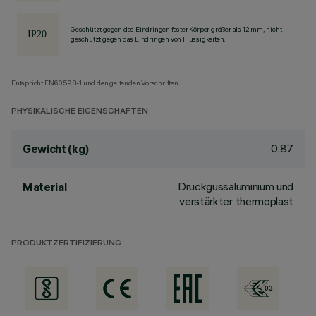
Geschützt gegen das Eindringen fester Körper größer als 12 mm, nicht
geschützt gegen das Eindringen von Flüssigkeiten.
Entspricht EN60598-1 und den geltenden Vorschriften.
PHYSIKALISCHE EIGENSCHAFTEN
0.87
Gewicht (kg)
Druckgussaluminium und
Material
verstärkter thermoplast
PRODUKTZERTIFIZIERUNG