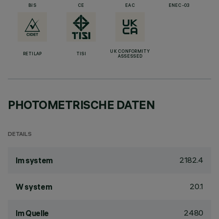
BIS
CE
EAC
ENEC-03
UK CONFORMITY
RETILAP
TISI
ASSESSED
PHOTOMETRISCHE DATEN
DETAILS
2182.4
lm system
20.1
W system
2480
lm Quelle