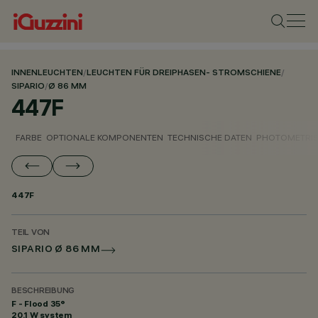
INNENLEUCHTEN
/
LEUCHTEN FÜR DREIPHASEN- STROMSCHIENE
/
SIPARIO
/
Ø 86 MM
447F
FARBE
OPTIONALE KOMPONENTEN
TECHNISCHE DATEN
PHOTOMETRIS
447F
TEIL VON
SIPARIO Ø 86 MM
BESCHREIBUNG
F - Flood 35°
20.1 W system