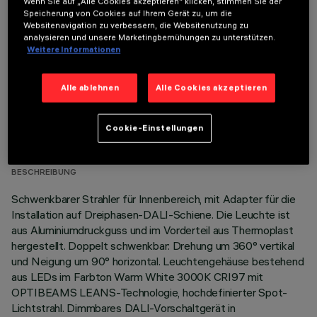
Wenn Sie auf „Alle Cookies akzeptieren“ klicken, stimmen Sie der
OPTIONALE KOMPONENTEN
Speicherung von Cookies auf Ihrem Gerät zu, um die
Websitenavigation zu verbessern, die Websitenutzung zu
analysieren und unsere Marketingbemühungen zu unterstützen.
Weitere Informationen
Alle ablehnen
Alle Cookies akzeptieren
TECHNISCHE DATEN
Cookie-Einstellungen
LETZTES UPDATE: 06.08.2026
BESCHREIBUNG
Schwenkbarer Strahler für Innenbereich, mit Adapter für die
Installation auf Dreiphasen-DALI-Schiene. Die Leuchte ist
aus Aluminiumdruckguss und im Vorderteil aus Thermoplast
hergestellt. Doppelt schwenkbar: Drehung um 360° vertikal
und Neigung um 90° horizontal. Leuchtengehäuse bestehend
aus LEDs im Farbton Warm White 3000K CRI97 mit
OPTIBEAMS LEANS-Technologie, hochdefinierter Spot-
Lichtstrahl. Dimmbares DALI-Vorschaltgerät in