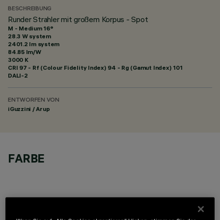
BESCHREIBUNG
Runder Strahler mit großem Korpus - Spot
M - Medium 16°
28.3 W system
2401.2 lm system
84.85 lm/W
3000 K
CRI
97
- Rf (Colour Fidelity Index) 94 - Rg (Gamut Index) 101
DALI-2
ENTWORFEN VON
iGuzzini / Arup
FARBE