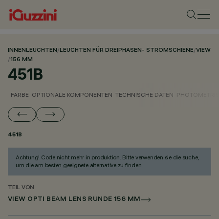
INNENLEUCHTEN
/
LEUCHTEN FÜR DREIPHASEN- STROMSCHIENE
/
VIEW
/
156 MM
451B
FARBE
OPTIONALE KOMPONENTEN
TECHNISCHE DATEN
PHOTOMETRIS
451B
Achtung! Code nicht mehr in produktion. Bitte verwenden sie die suche,
um die am besten geeignete alternative zu finden.
TEIL VON
VIEW OPTI BEAM LENS RUNDE 156 MM