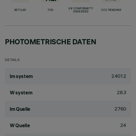
UK CONFORMITY
RETILAP
TISI
CCC PENDING
ASSESSED
PHOTOMETRISCHE DATEN
DETAILS
2401.2
lm system
28.3
W system
2760
lm Quelle
24
W Quelle