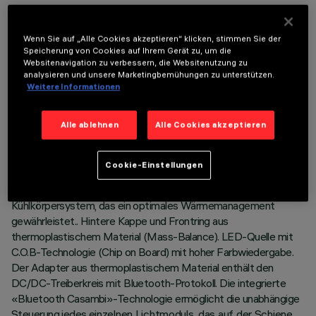
Wenn Sie auf „Alle Cookies akzeptieren“ klicken, stimmen Sie der
Speicherung von Cookies auf Ihrem Gerät zu, um die
Websitenavigation zu verbessern, die Websitenutzung zu
TECHNISCHE DATEN
analysieren und unsere Marketingbemühungen zu unterstützen.
Weitere Informationen
LETZTES UPDATE: 05.08.2026
Alle ablehnen
Alle Cookies akzeptieren
BESCHREIBUNG
Kompakter Strahler komplett mit Adapter für die Installation auf
Cookie-Einstellungen
einer Niederspannungs-Schiene (48V). Das Gehäuse besteht
aus lackiertem Aluminiumdruckguss mit einem passiven
Kühlkörpersystem, das ein optimales Wärmemanagement
gewährleistet.. Hintere Kappe und Frontring aus
thermoplastischem Material (Mass-Balance). LED-Quelle mit
C.O.B-Technologie (Chip on Board) mit hoher Farbwiedergabe.
Der Adapter aus thermoplastischem Material enthält den
DC/DC-Treiberkreis mit Bluetooth-Protokoll. Die integrierte
«Bluetooth Casambi»-Technologie ermöglicht die unabhängige
Steuerung jedes einzelnen Lichtmoduls, das auf der Schiene