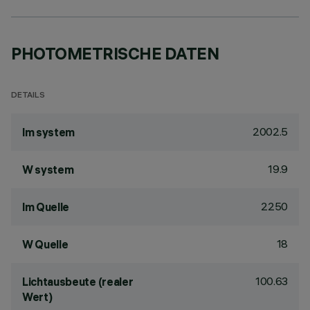
PHOTOMETRISCHE DATEN
DETAILS
2002.5
lm system
19.9
W system
2250
lm Quelle
18
W Quelle
100.63
Lichtausbeute (realer
Wert)