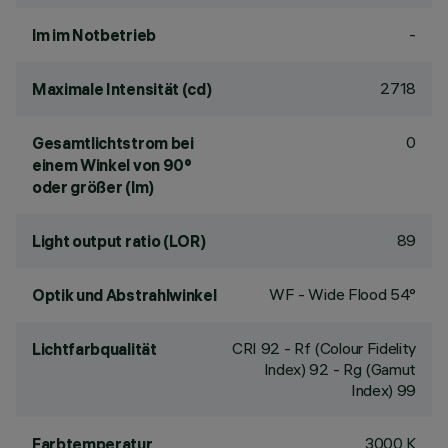
-
lm im Notbetrieb
2718
Maximale Intensität (cd)
0
Gesamtlichtstrom bei
einem Winkel von 90°
oder größer (lm)
89
Light output ratio (LOR)
WF - Wide Flood 54°
Optik und Abstrahlwinkel
CRI
92
- Rf (Colour Fidelity
Lichtfarbqualität
Index) 92 - Rg (Gamut
Index) 99
3000 K
Farbtemperatur