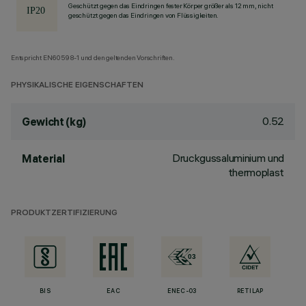
Geschützt gegen das Eindringen fester Körper größer als 12 mm, nicht
geschützt gegen das Eindringen von Flüssigkeiten.
Entspricht EN60598-1 und den geltenden Vorschriften.
PHYSIKALISCHE EIGENSCHAFTEN
0.52
Gewicht (kg)
Druckgussaluminium und
Material
thermoplast
PRODUKTZERTIFIZIERUNG
BIS
EAC
ENEC-03
RETILAP