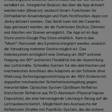
installiert ist.. Integrierter Beacon, der über die App aktiviert
werden kann (iBeacon), wodurch Smart-Funktionen für
Drittanbieter-Anwendungen und Push-Notification-Apps von
Jiminy aktiviert werden.. Das Gerät kann mit der Casambi-
App gesteuert werden, die die Funktionen Ein/Aus, Dimmen
und Abrufen von Szenen ermöglicht.. Die App ist im App
Store und im Google Play Store erhältlich.. Kann in das
"Mesh"-Netzwerk des Systems integriert werden, wodurch
die Verwaltung mehrerer Geräte möglich ist.. Das
Gelenksystem ermöglicht eine Drehung um 360° und eine
Neigung von 90° und bietet Flexibilität bei der Ausrichtung
des Lichtstrahls.. Schnelles System für den elektrischen und
mechanischen Anschluss des Adapters an der Schiene ohne
Werkzeug. Befestigungsvorrichtung an der 48V-Schiene mit
doppelter mechanischer Sicherheitsverriegelung gegen
Herunterfallen. Optisches System OptiBeam Reflektor.
Kratzfester Reflektor aus P.V.D-Aluminium (Physical Vapour
Deposition), der eine hervorragende Leistung in Bezug auf die
Lichtausbeute bietet.. Möglichkeit des Austauschs der
Reflektoren Strahler mit Push&Go-System, das die sichere