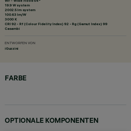
WF - Wide Flood 54°
19.9 W system
2002.5 lm system
100.63 lm/W
3000 K
CRI
92
- Rf (Colour Fidelity Index) 92 - Rg (Gamut Index) 99
Casambi
ENTWORFEN VON
iGuzzini
FARBE
OPTIONALE KOMPONENTEN