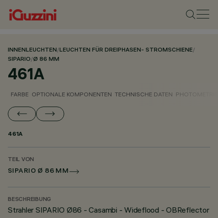
INNENLEUCHTEN
/
LEUCHTEN FÜR DREIPHASEN- STROMSCHIENE
/
SIPARIO
/
Ø 86 MM
461A
FARBE
OPTIONALE KOMPONENTEN
TECHNISCHE DATEN
PHOTOMETRIS
461A
TEIL VON
SIPARIO Ø 86 MM
BESCHREIBUNG
Strahler SIPARIO Ø86 - Casambi - Wideflood - OBReflector