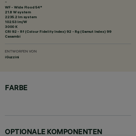
-
WF - Wide Flood 54°
21.8 W system
2235.2 lm system
102.53 lm/W
3000 K
CRI
92
- Rf (Colour Fidelity Index) 92 - Rg (Gamut Index) 99
Casambi
ENTWORFEN VON
iGuzzini
FARBE
OPTIONALE KOMPONENTEN