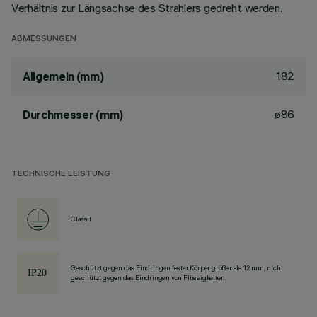
Verhältnis zur Längsachse des Strahlers gedreht werden.
ABMESSUNGEN
182
Allgemein (mm)
ø86
Durchmesser (mm)
TECHNISCHE LEISTUNG
Class I
Geschützt gegen das Eindringen fester Körper größer als 12 mm, nicht
geschützt gegen das Eindringen von Flüssigkeiten.