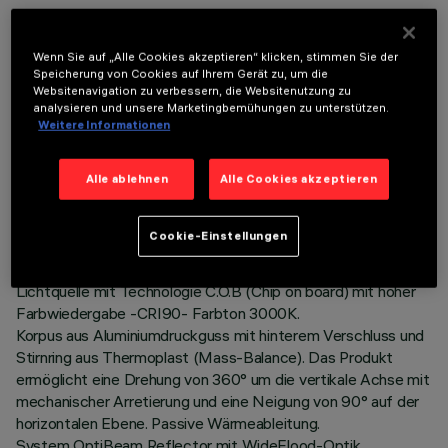
Wenn Sie auf „Alle Cookies akzeptieren“ klicken, stimmen Sie der
Speicherung von Cookies auf Ihrem Gerät zu, um die
Websitenavigation zu verbessern, die Websitenutzung zu
analysieren und unsere Marketingbemühungen zu unterstützen.
TECHNISCHE DATEN
Weitere Informationen
LETZTES UPDATE: 06.08.2026
Alle ablehnen
Alle Cookies akzeptieren
BESCHREIBUNG
Cookie-Einstellungen
Ausrichtbarer Strahler Ø86 mit Adapter zum Einbau an einer
Anschlussdose oder Stromschiene mit Netzspannung. Led-
Lichtquelle mit Technologie C.O.B (Chip on board) mit hoher
Farbwiedergabe -CRI90- Farbton 3000K.
Korpus aus Aluminiumdruckguss mit hinterem Verschluss und
Stirnring aus Thermoplast (Mass-Balance). Das Produkt
ermöglicht eine Drehung von 360° um die vertikale Achse mit
mechanischer Arretierung und eine Neigung von 90° auf der
horizontalen Ebene. Passive Wärmeableitung.
System OptiBeam Reflector mit WideFlood-Optik.