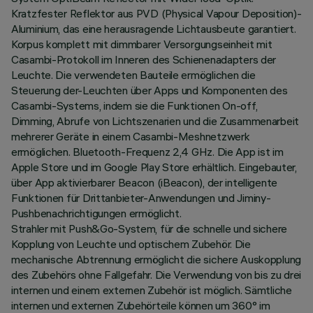
Kratzfester Reflektor aus PVD (Physical Vapour Deposition)-
Aluminium, das eine herausragende Lichtausbeute garantiert.
Korpus komplett mit dimmbarer Versorgungseinheit mit
Casambi-Protokoll im Inneren des Schienenadapters der
Leuchte. Die verwendeten Bauteile ermöglichen die
Steuerung der-Leuchten über Apps und Komponenten des
Casambi-Systems, indem sie die Funktionen On-off,
Dimming, Abrufe von Lichtszenarien und die Zusammenarbeit
mehrerer Geräte in einem Casambi-Meshnetzwerk
ermöglichen. Bluetooth-Frequenz 2,4 GHz. Die App ist im
Apple Store und im Google Play Store erhältlich. Eingebauter,
über App aktivierbarer Beacon (iBeacon), der intelligente
Funktionen für Drittanbieter-Anwendungen und Jiminy-
Pushbenachrichtigungen ermöglicht.
Strahler mit Push&Go-System, für die schnelle und sichere
Kopplung von Leuchte und optischem Zubehör. Die
mechanische Abtrennung ermöglicht die sichere Auskopplung
des Zubehörs ohne Fallgefahr. Die Verwendung von bis zu drei
internen und einem externen Zubehör ist möglich. Sämtliche
internen und externen Zubehörteile können um 360° im