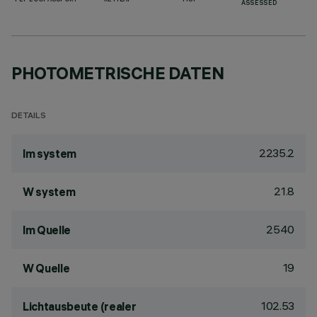
PEP ECOPASSPORT
RETILAP
TISI
ASSESSED
PHOTOMETRISCHE DATEN
DETAILS
2235.2
lm system
21.8
W system
2540
lm Quelle
19
W Quelle
102.53
Lichtausbeute (realer