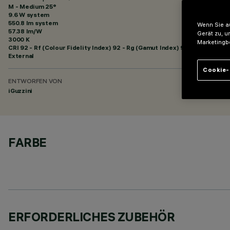
M - Medium 25°
9.6 W system
550.8 lm system
Wenn Sie au
57.38 lm/W
Gerät zu, u
3000 K
Marketingb
CRI
92
- Rf (Colour Fidelity Index) 92 - Rg (Gamut Index) 99
External
Cookie-
ENTWORFEN VON
iGuzzini
FARBE
ERFORDERLICHES ZUBEHÖR