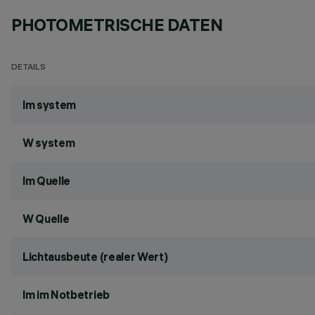
PHOTOMETRISCHE DATEN
DETAILS
lm system
W system
lm Quelle
W Quelle
Lichtausbeute (realer Wert)
lm im Notbetrieb