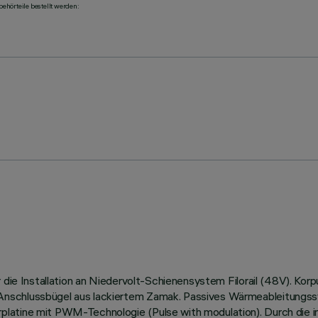
ehörteile bestellt werden:
r die Installation an Niedervolt-Schienensystem Filorail (48V). K
schlussbügel aus lackiertem Zamak. Passives Wärmeableitungssyst
platine mit PWM-Technologie (Pulse with modulation). Durch die i