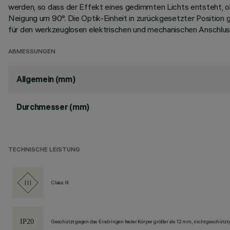
werden, so dass der Effekt eines gedimmten Lichts entsteht, oh
Neigung um 90°. Die Optik-Einheit in zurückgesetzter Positio
für den werkzeuglosen elektrischen und mechanischen Anschlus
ABMESSUNGEN
Allgemein (mm)
Durchmesser (mm)
TECHNISCHE LEISTUNG
Class III
Geschützt gegen das Eindringen fester Körper größer als 12 mm, nicht geschützt