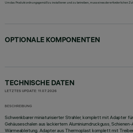
Um das Produkt ordnungsgemäß zu installieren und zu betreiben, muss eines der erforderlichen Zub
OPTIONALE KOMPONENTEN
TECHNISCHE DATEN
LETZTES UPDATE: 11.07.2026
BESCHREIBUNG
Schwenkbarer miniaturisierter Strahler, komplett mit Adapter fü
Gehäuseschalen aus lackiertem Aluminiumdruckguss, Schienen-An
Wärmeableitung. Adapter aus Thermoplast komplett mit Treiber