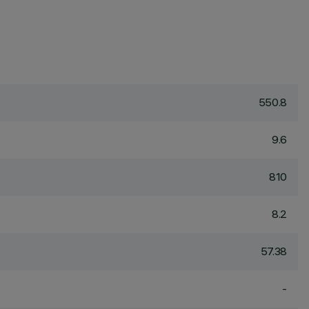
550.8
9.6
810
8.2
57.38
-