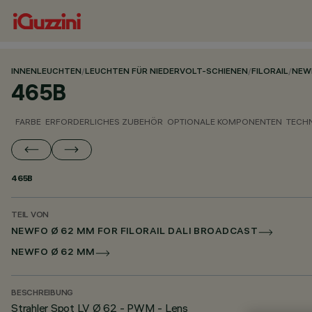
INNENLEUCHTEN
/
LEUCHTEN FÜR NIEDERVOLT-SCHIENEN
/
FILORAIL
/
NEW
465B
FARBE
ERFORDERLICHES ZUBEHÖR
OPTIONALE KOMPONENTEN
TECH
465B
TEIL VON
NEWFO Ø 62 MM FOR FILORAIL DALI BROADCAST
NEWFO Ø 62 MM
BESCHREIBUNG
Strahler Spot LV Ø 62 - PWM - Lens