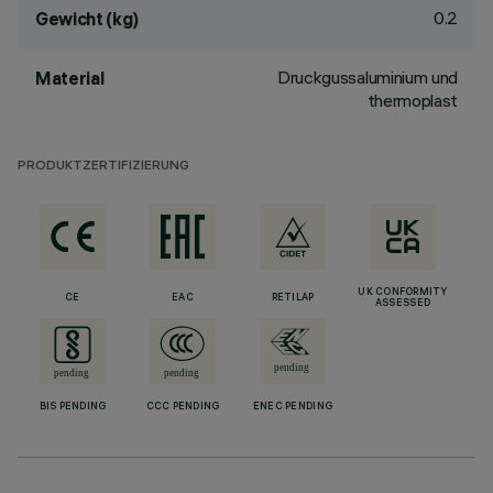
0.2
Gewicht (kg)
Druckgussaluminium und
Material
thermoplast
PRODUKTZERTIFIZIERUNG
UK CONFORMITY
CE
EAC
RETILAP
ASSESSED
BIS PENDING
CCC PENDING
ENEC PENDING