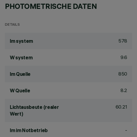
PHOTOMETRISCHE DATEN
DETAILS
578
lm system
9.6
W system
850
lm Quelle
8.2
W Quelle
60.21
Lichtausbeute (realer
Wert)
-
lm im Notbetrieb