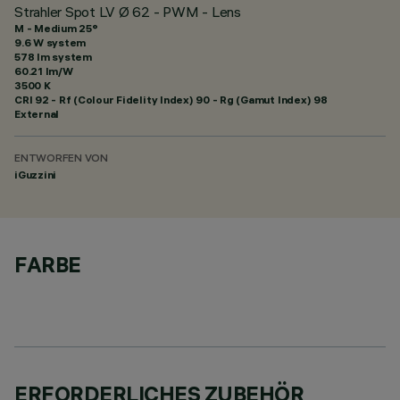
Strahler Spot LV Ø 62 - PWM - Lens
M - Medium 25°
9.6 W system
578 lm system
60.21 lm/W
3500 K
CRI
92
- Rf (Colour Fidelity Index) 90 - Rg (Gamut Index) 98
External
ENTWORFEN VON
iGuzzini
FARBE
ERFORDERLICHES ZUBEHÖR