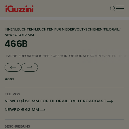
INNENLEUCHTEN
/
LEUCHTEN FÜR NIEDERVOLT-SCHIENEN
/
FILORAIL
/
NEWFO Ø 62 MM
466B
FARBE
ERFORDERLICHES ZUBEHÖR
OPTIONALE KOMPONENTEN
TECH
466B
TEIL VON
NEWFO Ø 62 MM FOR FILORAIL DALI BROADCAST
NEWFO Ø 62 MM
BESCHREIBUNG