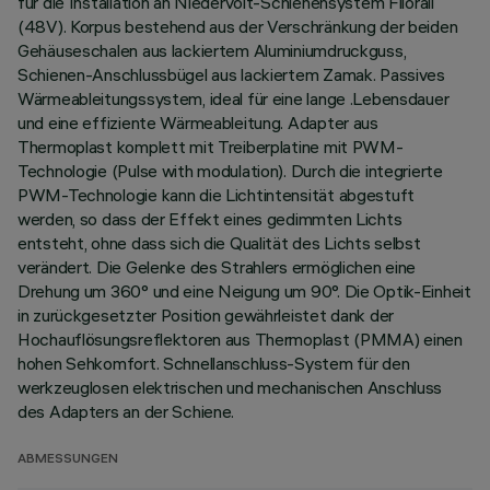
für die Installation an Niedervolt-Schienensystem Filorail
(48V). Korpus bestehend aus der Verschränkung der beiden
Gehäuseschalen aus lackiertem Aluminiumdruckguss,
Schienen-Anschlussbügel aus lackiertem Zamak. Passives
Wärmeableitungssystem, ideal für eine lange .Lebensdauer
und eine effiziente Wärmeableitung. Adapter aus
Thermoplast komplett mit Treiberplatine mit PWM-
Technologie (Pulse with modulation). Durch die integrierte
PWM-Technologie kann die Lichtintensität abgestuft
werden, so dass der Effekt eines gedimmten Lichts
entsteht, ohne dass sich die Qualität des Lichts selbst
verändert. Die Gelenke des Strahlers ermöglichen eine
Drehung um 360° und eine Neigung um 90°. Die Optik-Einheit
in zurückgesetzter Position gewährleistet dank der
Hochauflösungsreflektoren aus Thermoplast (PMMA) einen
hohen Sehkomfort. Schnellanschluss-System für den
werkzeuglosen elektrischen und mechanischen Anschluss
des Adapters an der Schiene.
ABMESSUNGEN