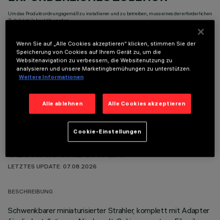
Um das Produkt ordnungsgemäß zu installieren und zu betreiben, muss eines der erforderlichen
Zubehörteile bestellt werden:
Wenn Sie auf „Alle Cookies akzeptieren“ klicken, stimmen Sie der
Speicherung von Cookies auf Ihrem Gerät zu, um die
Websitenavigation zu verbessern, die Websitenutzung zu
analysieren und unsere Marketingbemühungen zu unterstützen.
Weitere Informationen
OPTIONALE KOMPONENTEN
Alle ablehnen
Alle Cookies akzeptieren
Cookie-Einstellungen
TECHNISCHE DATEN
LETZTES UPDATE: 07.08.2026
BESCHREIBUNG
Schwenkbarer miniaturisierter Strahler, komplett mit Adapter