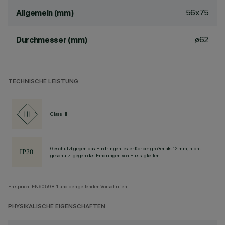
56x75
Allgemein (mm)
ø62
Durchmesser (mm)
TECHNISCHE LEISTUNG
Class III
Geschützt gegen das Eindringen fester Körper größer als 12 mm, nicht
geschützt gegen das Eindringen von Flüssigkeiten.
Entspricht EN60598-1 und den geltenden Vorschriften.
PHYSIKALISCHE EIGENSCHAFTEN