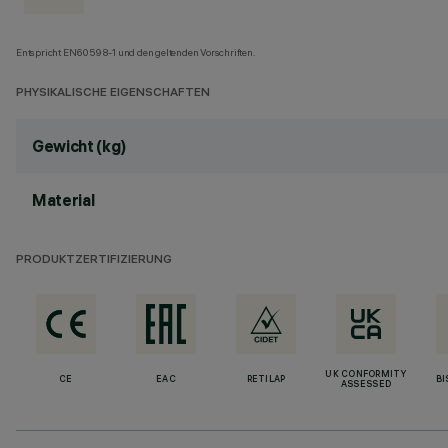
Entspricht EN60598-1 und den geltenden Vorschriften.
PHYSIKALISCHE EIGENSCHAFTEN
Gewicht (kg)
Material
PRODUKTZERTIFIZIERUNG
UK CONFORMITY
CE
EAC
RETILAP
BI
ASSESSED