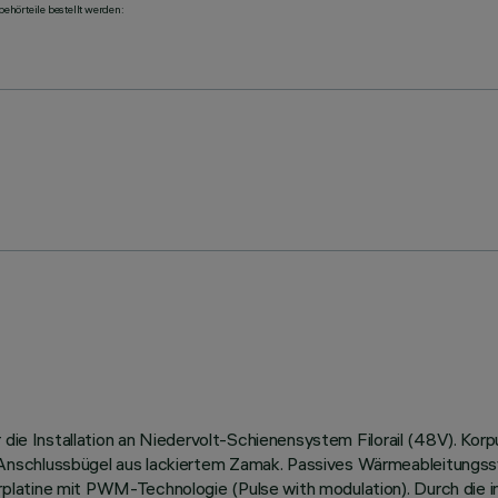
ehörteile bestellt werden:
r die Installation an Niedervolt-Schienensystem Filorail (48V). K
schlussbügel aus lackiertem Zamak. Passives Wärmeableitungssyst
platine mit PWM-Technologie (Pulse with modulation). Durch die i