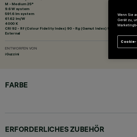
M - Medium 25°
9.6 W system
591.6 lm system
Wenn Sie au
61.62 lm/W
Gerät zu, u
4000 K
Marketingb
CRI
92
- Rf (Colour Fidelity Index) 90 - Rg (Gamut Index) 98
External
Cookie-
ENTWORFEN VON
iGuzzini
FARBE
ERFORDERLICHES ZUBEHÖR