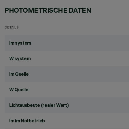
PHOTOMETRISCHE DATEN
DETAILS
lm system
W system
lm Quelle
W Quelle
Lichtausbeute (realer Wert)
lm im Notbetrieb