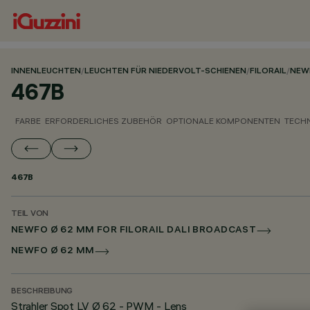
INNENLEUCHTEN
/
LEUCHTEN FÜR NIEDERVOLT-SCHIENEN
/
FILORAIL
/
NEW
467B
FARBE
ERFORDERLICHES ZUBEHÖR
OPTIONALE KOMPONENTEN
TECH
467B
TEIL VON
NEWFO Ø 62 MM FOR FILORAIL DALI BROADCAST
NEWFO Ø 62 MM
BESCHREIBUNG
Strahler Spot LV Ø 62 - PWM - Lens