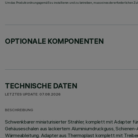
Um das Produkt ordnungsgemäß zu installieren und zu betreiben, muss eines der erforderlichen Zub
OPTIONALE KOMPONENTEN
TECHNISCHE DATEN
LETZTES UPDATE: 07.08.2026
BESCHREIBUNG
Schwenkbarer miniaturisierter Strahler, komplett mit Adapter fü
Gehäuseschalen aus lackiertem Aluminiumdruckguss, Schienen-An
Wärmeableitung. Adapter aus Thermoplast komplett mit Treiber