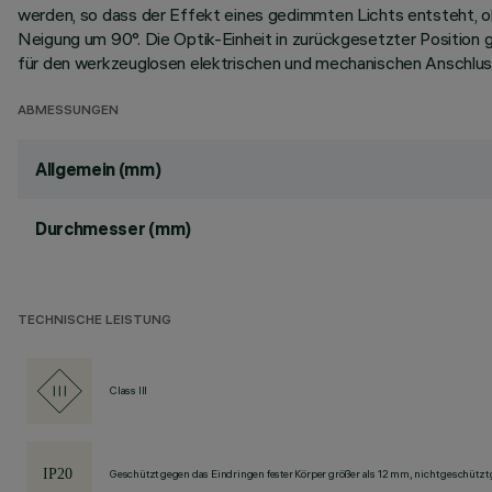
werden, so dass der Effekt eines gedimmten Lichts entsteht, oh
Neigung um 90°. Die Optik-Einheit in zurückgesetzter Positio
für den werkzeuglosen elektrischen und mechanischen Anschlus
ABMESSUNGEN
Allgemein (mm)
Durchmesser (mm)
TECHNISCHE LEISTUNG
Class III
Geschützt gegen das Eindringen fester Körper größer als 12 mm, nicht geschützt