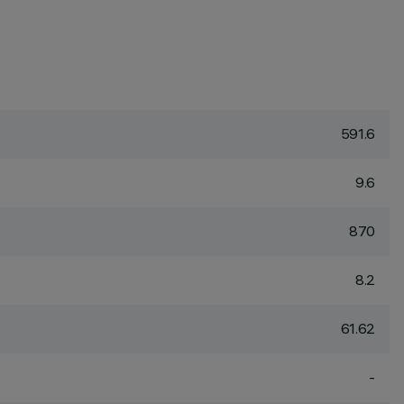
591.6
9.6
870
8.2
61.62
-