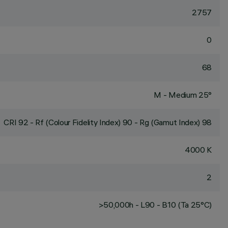
2757
0
68
M - Medium 25°
CRI
92
- Rf (Colour Fidelity Index) 90 - Rg (Gamut Index) 98
4000 K
2
>50,000h - L90 - B10 (Ta 25°C)